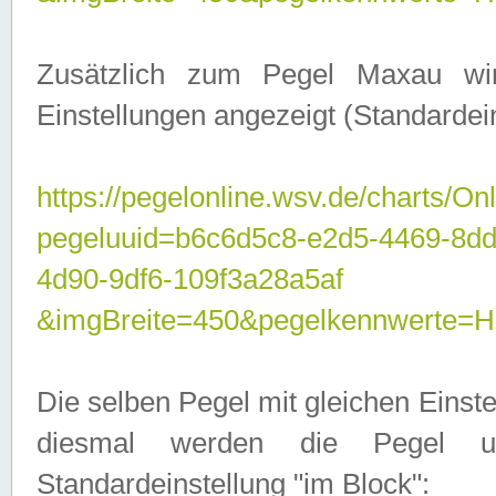
Zusätzlich zum Pegel Maxau wi
Einstellungen angezeigt (Standardein
https://pegelonline.wsv.de/charts/On
pegeluuid=b6c6d5c8-e2d5-4469-8d
4d90-9df6-109f3a28a5af
&imgBreite=450&pegelkennwert
Die selben Pegel mit gleichen Einst
diesmal werden die Pegel unt
Standardeinstellung "im Block":