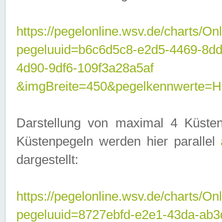
https://pegelonline.wsv.de/charts/On
pegeluuid=b6c6d5c8-e2d5-4469-8d
4d90-9df6-109f3a28a5af
&imgBreite=450&pegelkennwerte
Darstellung von maximal 4 Küsten
Küstenpegeln werden hier parallel
dargestellt:
https://pegelonline.wsv.de/charts/On
pegeluuid=8727ebfd-e2e1-43da-ab3