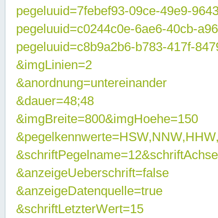
pegeluuid=7febef93-09ce-49e9-964
pegeluuid=c0244c0e-6ae6-40cb-a9
pegeluuid=c8b9a2b6-b783-417f-847
&imgLinien=2
&anordnung=untereinander
&dauer=48;48
&imgBreite=800&imgHoehe=150
&pegelkennwerte=HSW,NNW,HHW
&schriftPegelname=12&schriftAchs
&anzeigeUeberschrift=false
&anzeigeDatenquelle=true
&schriftLetzterWert=15