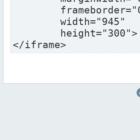
	frameborder="0"

	width="945"

	height="300">

</iframe>