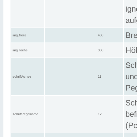
ign
auf
Bre
imgBreite
400
Höh
imgHoehe
300
Sch
und
schriftAchse
11
Pe
Sch
bef
schriftPegelname
12
(Pe