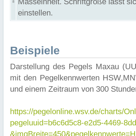
Masseinheit. Schriftgröße lässt s
8
einstellen.
Beispiele
Darstellung des Pegels Maxau (UU
mit den Pegelkennwerten HSW,MNW
und einem Zeitraum von 300 Stunde
https://pegelonline.wsv.de/charts/On
pegeluuid=b6c6d5c8-e2d5-4469-8dd
&imgBreite=450&pegelkennwert