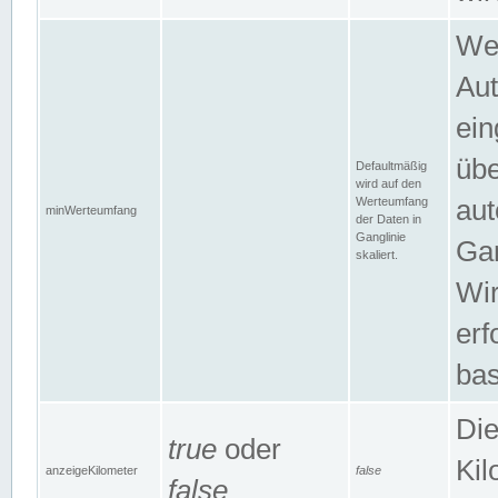
Wer
Aut
ein
übe
Defaultmäßig
wird auf den
Werteumfang
aut
minWerteumfang
der Daten in
Ganglinie
Gan
skaliert.
Wir
erf
bas
Die
true
oder
Kil
anzeigeKilometer
false
false