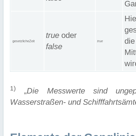
Gan
Hie
ges
true
oder
die
gesetzlicheZeit
true
false
Mit
wir
1)
„
Die Messwerte sind ungep
Wasserstraßen- und Schifffahrtsämte