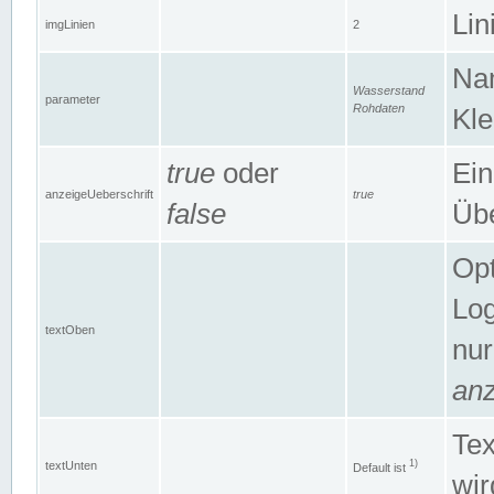
Lin
imgLinien
2
Na
Wasserstand
parameter
Rohdaten
Kle
true
oder
Ein
anzeigeUeberschrift
true
false
Übe
Opt
Log
textOben
nur
anz
Tex
1)
textUnten
Default ist
wir