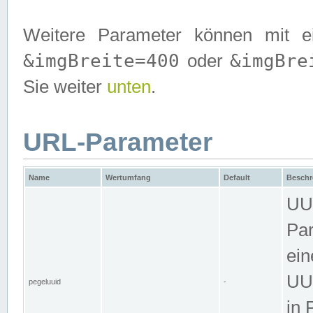
Weitere Parameter können mit e
&imgBreite=400
&imgBre
oder
Sie weiter
unten
.
URL-Parameter
Name
Wertumfang
Default
Beschr
UUI
Par
ein
UUI
pegeluuid
-
in 