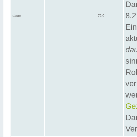
Dar
8.2
dauer
72;0
Ein
akt
da
sin
Roh
ver
wer
Gez
Dar
Ver