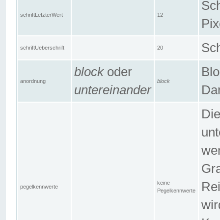
Sch
schriftLetzterWert
12
Pix
Sch
schriftUeberschrift
20
block
oder
Blo
anordnung
block
untereinander
Dar
Di
unt
wen
Gra
keine
Rei
pegelkennwerte
Pegelkennwerte
wir