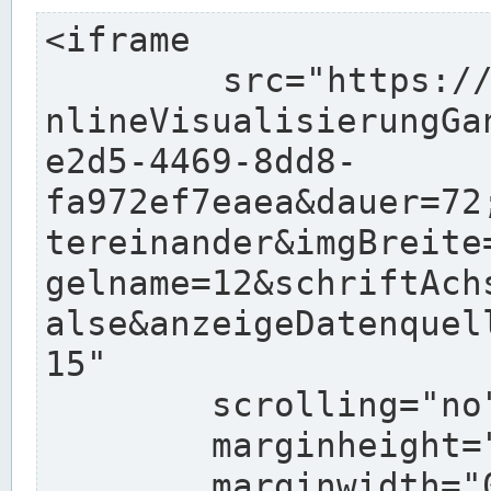
<iframe

	src="https://pegelonline.wsv.de/charts/O
nlineVisualisierungGa
e2d5-4469-8dd8-
fa972ef7eaea&dauer=72
tereinander&imgBreite
gelname=12&schriftAch
alse&anzeigeDatenquel
15"

	scrolling="no"

	marginheight="10"

	marginwidth="0"
