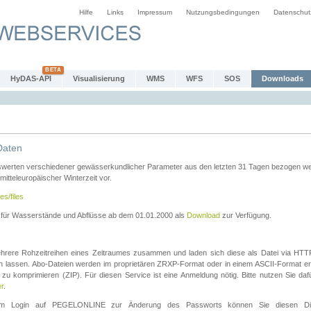
Hilfe
Links
Impressum
Nutzungsbedingungen
Datenschut
HyDAS-API
Visualisierung
WMS
WFS
SOS
Downloads
Daten
swerten verschiedener gewässerkundlicher Parameter aus den letzten 31 Tagen bezogen w
 mitteleuropäischer Winterzeit vor.
es/files
n für Wasserstände und Abflüsse ab dem 01.01.2000 als
Download
zur Verfügung.
rere Rohzeitreihen eines Zeitraumes zusammen und laden sich diese als Datei via HTTPS
len lassen. Abo-Dateien werden im proprietären ZRXP-Format oder in einem ASCII-Format ers
zu komprimieren (ZIP). Für diesen Service ist eine Anmeldung nötig. Bitte nutzen Sie d
er
.
igem Login auf PEGELONLINE zur Änderung des Passworts können Sie diesen Die