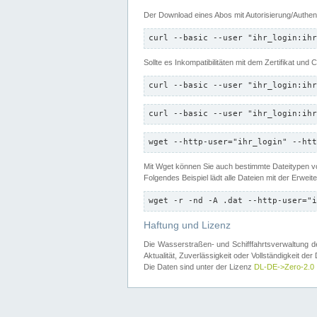
Der Download eines Abos mit Autorisierung/Authent
curl --basic --user "ihr_login:ihr
Sollte es Inkompatibilitäten mit dem Zertifikat und
curl --basic --user "ihr_login:ihr
curl --basic --user "ihr_login:ihr
wget --http-user="ihr_login" --htt
Mit Wget können Sie auch bestimmte Dateitypen
Folgendes Beispiel lädt alle Dateien mit der Erwei
wget -r -nd -A .dat --http-user="i
Haftung und Lizenz
Die Wasserstraßen- und Schifffahrtsverwaltung des
Aktualität, Zuverlässigkeit oder Vollständigkeit d
Die Daten sind unter der Lizenz
DL-DE->Zero-2.0