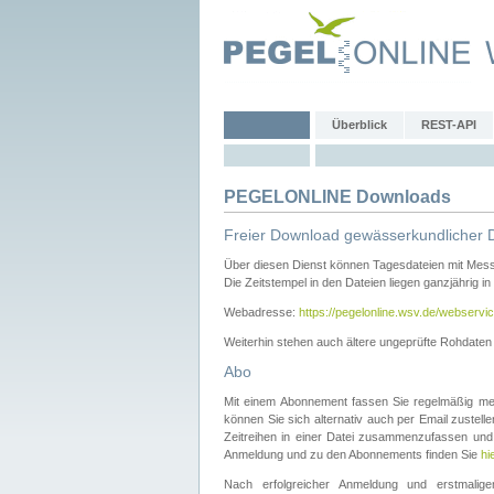
Überblick
REST-API
PEGELONLINE Downloads
Freier Download gewässerkundlicher 
Über diesen Dienst können Tagesdateien mit Mes
Die Zeitstempel in den Dateien liegen ganzjährig in
Webadresse:
https://pegelonline.wsv.de/webservic
Weiterhin stehen auch ältere ungeprüfte Rohdate
Abo
Mit einem Abonnement fassen Sie regelmäßig meh
können Sie sich alternativ auch per Email zustel
Zeitreihen in einer Datei zusammenzufassen und 
Anmeldung und zu den Abonnements finden Sie
hi
Nach erfolgreicher Anmeldung und erstmal