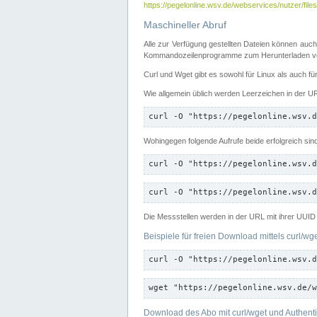
https://pegelonline.wsv.de/webservices/nutzer/files
Maschineller Abruf
Alle zur Verfügung gestellten Dateien können auch
Kommandozeilenprogramme zum Herunterladen von
Curl und Wget gibt es sowohl für Linux als auch f
Wie allgemein üblich werden Leerzeichen in der URL
curl -O "https://pegelonline.wsv.d
Wohingegen folgende Aufrufe beide erfolgreich sin
curl -O "https://pegelonline.wsv.d
curl -O "https://pegelonline.wsv.d
Die Messstellen werden in der URL mit ihrer UUID 
Beispiele für freien Download mittels curl/wg
curl -O "https://pegelonline.wsv.d
wget "https://pegelonline.wsv.de/w
Download des Abo mit curl/wget und Authenti