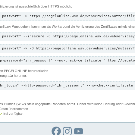
ifizierung ist ausschließlich über HTTPS möglich.
_passwort" -O https://pegelonline.wsv.de/webservices/nutzer/file
 Curl bzw. Wget geben, kann man als Workaround die Verifizierung des Zertifikates mittels ein
_passwort" --insecure -O https://pegelonline.wsv.de/webservices/
_passwort" -k -O https://pegelonline.wsv.de/webservices/nutzer/f
p-password="ihr_passwort" --no-check-certificate "https://pegelo
 von PEGELONLINE herunterladen.
terung
.dat
herunter:
hr_login" --http-password="ihr_passwort" --no-check-certificate 
 Bundes (WSV) stellt ungeprüfte Rohdaten bereit. Daher wird keine Haftung oder Gewährleis
er Daten übernommen.
↗
frei verfügbar.