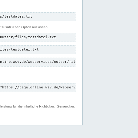
s/testdatei.txt
er zusätzlichen Option auslassen.
nutzer/files/testdatei.txt
iles/testdatei.txt
nline.wsv.de/webservices/nutzer/files/testdatei.txt"
"https://pegelonline.wsv.de/webservices/nutzer/files"
tung für die inhaltliche Richtigkeit, Genauigkeit,