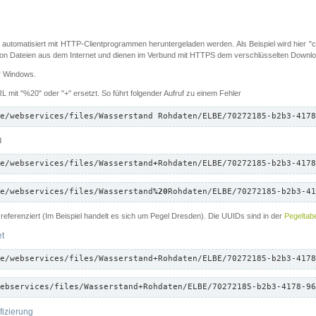
 automatisiert mit HTTP-Clientprogrammen heruntergeladen werden. Als Beispiel wird hier "cu
 Dateien aus dem Internet und dienen im Verbund mit HTTPS dem verschlüsselten Down
ür Windows.
 mit "%20" oder "+" ersetzt. So führt folgender Aufruf zu einem Fehler
e/webservices/files/Wasserstand Rohdaten/ELBE/70272185-b2b3-4178
d
e/webservices/files/Wasserstand
+
Rohdaten/ELBE/70272185-b2b3-4178
e/webservices/files/Wasserstand
%20
Rohdaten/ELBE/70272185-b2b3-41
referenziert (Im Beispiel handelt es sich um Pegel Dresden). Die UUIDs sind in der
Pegeltabe
et
e/webservices/files/Wasserstand+Rohdaten/ELBE/70272185-b2b3-4178
ebservices/files/Wasserstand+Rohdaten/ELBE/70272185-b2b3-4178-96
fizierung