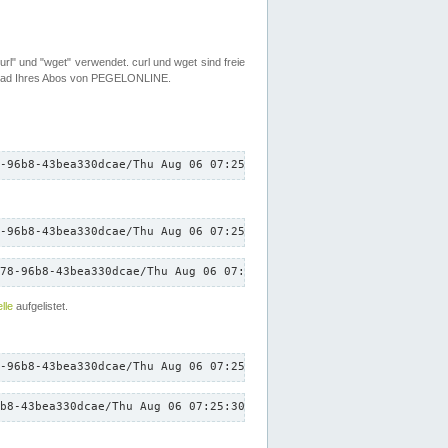
rl" und "wget" verwendet. curl und wget sind freie
load Ihres Abos von PEGELONLINE.
-96b8-43bea330dcae/Thu Aug 06 07:25:30 CEST 2026/down.txt"
-96b8-43bea330dcae/Thu Aug 06 07:25:30 CEST 2026/down.txt"
78-96b8-43bea330dcae/Thu Aug 06 07:25:30 CEST 2026/down.txt"
lle
aufgelistet.
-96b8-43bea330dcae/Thu Aug 06 07:25:30 CEST 2026/down.txt"
b8-43bea330dcae/Thu Aug 06 07:25:30 CEST 2026/down.txt"