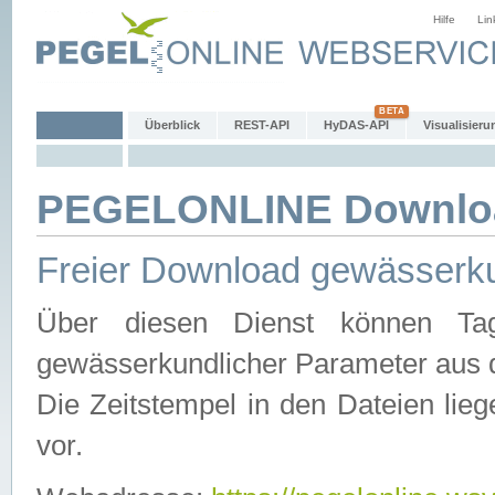
Hilfe
Lin
Überblick
REST-API
HyDAS-API
Visualisieru
PEGELONLINE Downlo
Freier Download gewässerku
Über diesen Dienst können Tag
gewässerkundlicher Parameter aus 
Die Zeitstempel in den Dateien lieg
vor.