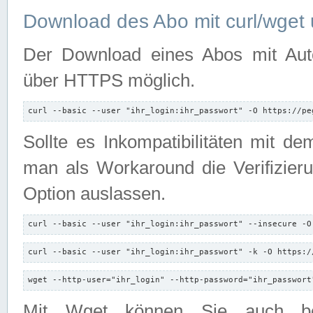
Download des Abo mit curl/wget 
Der Download eines Abos mit Autori
über HTTPS möglich.
curl --basic --user "ihr_login:ihr_passwort" -O https://pe
Sollte es Inkompatibilitäten mit d
man als Workaround die Verifizierun
Option auslassen.
curl --basic --user "ihr_login:ihr_passwort" --insecure -O
curl --basic --user "ihr_login:ihr_passwort" -k -O https:/
wget --http-user="ihr_login" --http-password="ihr_passwort
Mit Wget können Sie auch b