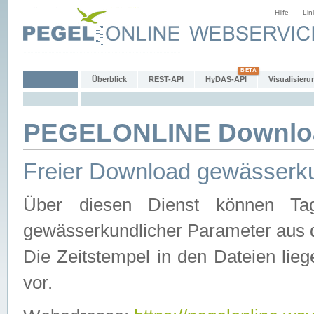
Hilfe
Lin
Überblick
REST-API
HyDAS-API
Visualisieru
PEGELONLINE Downlo
Freier Download gewässerku
Über diesen Dienst können Tag
gewässerkundlicher Parameter aus 
Die Zeitstempel in den Dateien lieg
vor.