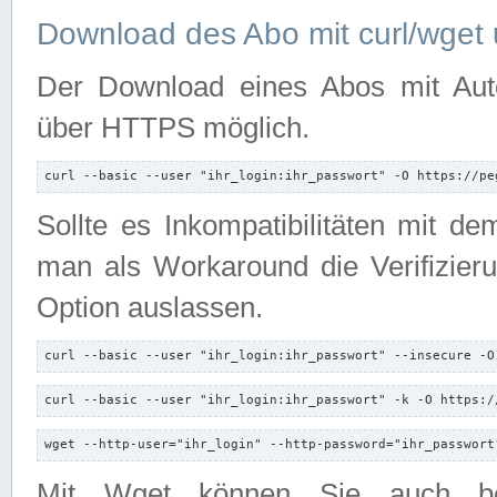
Download des Abo mit curl/wget 
Der Download eines Abos mit Autori
über HTTPS möglich.
curl --basic --user "ihr_login:ihr_passwort" -O https://pe
Sollte es Inkompatibilitäten mit d
man als Workaround die Verifizierun
Option auslassen.
curl --basic --user "ihr_login:ihr_passwort" --insecure -O
curl --basic --user "ihr_login:ihr_passwort" -k -O https:/
wget --http-user="ihr_login" --http-password="ihr_passwort
Mit Wget können Sie auch b