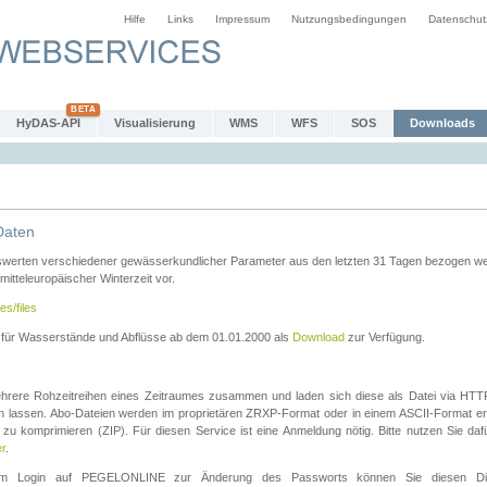
Hilfe
Links
Impressum
Nutzungsbedingungen
Datenschut
HyDAS-API
Visualisierung
WMS
WFS
SOS
Downloads
Daten
swerten verschiedener gewässerkundlicher Parameter aus den letzten 31 Tagen bezogen w
 mitteleuropäischer Winterzeit vor.
es/files
n für Wasserstände und Abflüsse ab dem 01.01.2000 als
Download
zur Verfügung.
rere Rohzeitreihen eines Zeitraumes zusammen und laden sich diese als Datei via HTTPS
len lassen. Abo-Dateien werden im proprietären ZRXP-Format oder in einem ASCII-Format ers
zu komprimieren (ZIP). Für diesen Service ist eine Anmeldung nötig. Bitte nutzen Sie d
er
.
igem Login auf PEGELONLINE zur Änderung des Passworts können Sie diesen Die