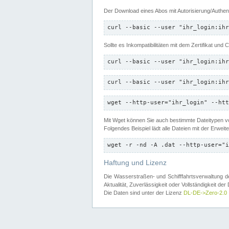
Der Download eines Abos mit Autorisierung/Authent
curl --basic --user "ihr_login:ihr
Sollte es Inkompatibilitäten mit dem Zertifikat und
curl --basic --user "ihr_login:ihr
curl --basic --user "ihr_login:ihr
wget --http-user="ihr_login" --htt
Mit Wget können Sie auch bestimmte Dateitypen
Folgendes Beispiel lädt alle Dateien mit der Erwei
wget -r -nd -A .dat --http-user="i
Haftung und Lizenz
Die Wasserstraßen- und Schifffahrtsverwaltung des
Aktualität, Zuverlässigkeit oder Vollständigkeit d
Die Daten sind unter der Lizenz
DL-DE->Zero-2.0