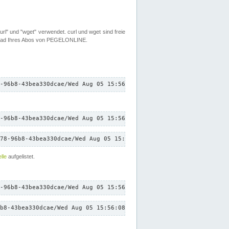
rl" und "wget" verwendet. curl und wget sind freie
load Ihres Abos von PEGELONLINE.
-96b8-43bea330dcae/Wed Aug 05 15:56:08 CEST 2026/down.txt"
-96b8-43bea330dcae/Wed Aug 05 15:56:08 CEST 2026/down.txt"
78-96b8-43bea330dcae/Wed Aug 05 15:56:08 CEST 2026/down.txt"
lle
aufgelistet.
-96b8-43bea330dcae/Wed Aug 05 15:56:08 CEST 2026/down.txt"
b8-43bea330dcae/Wed Aug 05 15:56:08 CEST 2026/down.txt"