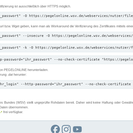
ifizierung ist ausschließlich über HTTPS möglich.
_passwort" -O https://pegelonline.wsv.de/webservices/nutzer/file
 Curl bzw. Wget geben, kann man als Workaround die Verifizierung des Zertifikates mittels ein
_passwort" --insecure -O https://pegelonline.wsv.de/webservices/
_passwort" -k -O https://pegelonline.wsv.de/webservices/nutzer/f
p-password="ihr_passwort" --no-check-certificate "https://pegelo
 von PEGELONLINE herunterladen.
terung
.dat
herunter:
hr_login" --http-password="ihr_passwort" --no-check-certificate 
 Bundes (WSV) stellt ungeprüfte Rohdaten bereit. Daher wird keine Haftung oder Gewährleis
er Daten übernommen.
↗
frei verfügbar.