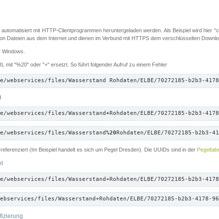
 automatisiert mit HTTP-Clientprogrammen heruntergeladen werden. Als Beispiel wird hier "cu
 Dateien aus dem Internet und dienen im Verbund mit HTTPS dem verschlüsselten Down
ür Windows.
 mit "%20" oder "+" ersetzt. So führt folgender Aufruf zu einem Fehler
e/webservices/files/Wasserstand Rohdaten/ELBE/70272185-b2b3-4178
d
e/webservices/files/Wasserstand
+
Rohdaten/ELBE/70272185-b2b3-4178
e/webservices/files/Wasserstand
%20
Rohdaten/ELBE/70272185-b2b3-41
referenziert (Im Beispiel handelt es sich um Pegel Dresden). Die UUIDs sind in der
Pegeltabe
et
e/webservices/files/Wasserstand+Rohdaten/ELBE/70272185-b2b3-4178
ebservices/files/Wasserstand+Rohdaten/ELBE/70272185-b2b3-4178-96
fizierung