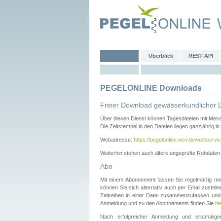
Überblick
REST-API
PEGELONLINE Downloads
Freier Download gewässerkundlicher 
Über diesen Dienst können Tagesdateien mit Mes
Die Zeitstempel in den Dateien liegen ganzjährig in
Webadresse:
https://pegelonline.wsv.de/webservic
Weiterhin stehen auch ältere ungeprüfte Rohdate
Abo
Mit einem Abonnement fassen Sie regelmäßig meh
können Sie sich alternativ auch per Email zustel
Zeitreihen in einer Datei zusammenzufassen und 
Anmeldung und zu den Abonnements finden Sie
hi
Nach erfolgreicher Anmeldung und erstmal