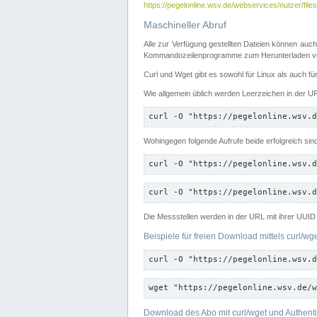
https://pegelonline.wsv.de/webservices/nutzer/files
Maschineller Abruf
Alle zur Verfügung gestellten Dateien können auch
Kommandozeilenprogramme zum Herunterladen von
Curl und Wget gibt es sowohl für Linux als auch f
Wie allgemein üblich werden Leerzeichen in der URL
curl -O "https://pegelonline.wsv.d
Wohingegen folgende Aufrufe beide erfolgreich sin
curl -O "https://pegelonline.wsv.d
curl -O "https://pegelonline.wsv.d
Die Messstellen werden in der URL mit ihrer UUID 
Beispiele für freien Download mittels curl/wg
curl -O "https://pegelonline.wsv.d
wget "https://pegelonline.wsv.de/w
Download des Abo mit curl/wget und Authenti