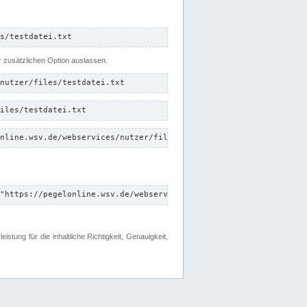
s/testdatei.txt
er zusätzlichen Option auslassen.
nutzer/files/testdatei.txt
iles/testdatei.txt
nline.wsv.de/webservices/nutzer/files/testdatei.txt"
"https://pegelonline.wsv.de/webservices/nutzer/files"
tung für die inhaltliche Richtigkeit, Genauigkeit,