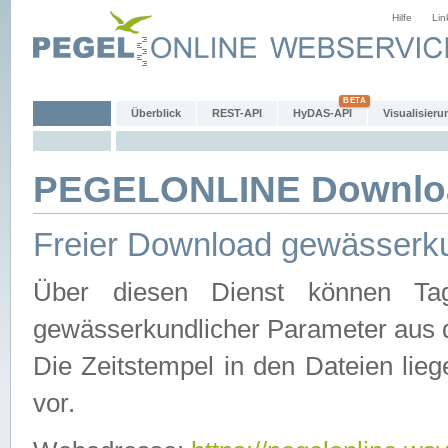
Hilfe
Lin
Überblick
REST-API
HyDAS-API
Visualisieru
PEGELONLINE Downlo
Freier Download gewässerku
Über diesen Dienst können Tag
gewässerkundlicher Parameter aus 
Die Zeitstempel in den Dateien lieg
vor.