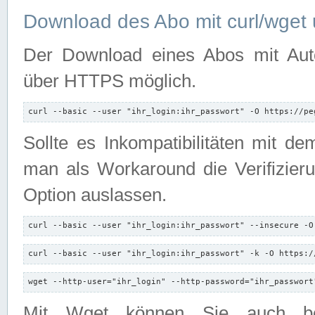
Download des Abo mit curl/wget 
Der Download eines Abos mit Autori
über HTTPS möglich.
curl --basic --user "ihr_login:ihr_passwort" -O https://pe
Sollte es Inkompatibilitäten mit d
man als Workaround die Verifizierun
Option auslassen.
curl --basic --user "ihr_login:ihr_passwort" --insecure -O
curl --basic --user "ihr_login:ihr_passwort" -k -O https:/
wget --http-user="ihr_login" --http-password="ihr_passwort
Mit Wget können Sie auch b