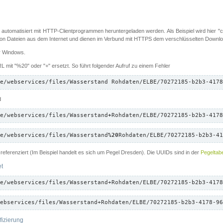
 automatisiert mit HTTP-Clientprogrammen heruntergeladen werden. Als Beispiel wird hier "cu
 Dateien aus dem Internet und dienen im Verbund mit HTTPS dem verschlüsselten Down
ür Windows.
 mit "%20" oder "+" ersetzt. So führt folgender Aufruf zu einem Fehler
e/webservices/files/Wasserstand Rohdaten/ELBE/70272185-b2b3-4178
d
e/webservices/files/Wasserstand
+
Rohdaten/ELBE/70272185-b2b3-4178
e/webservices/files/Wasserstand
%20
Rohdaten/ELBE/70272185-b2b3-41
referenziert (Im Beispiel handelt es sich um Pegel Dresden). Die UUIDs sind in der
Pegeltabe
et
e/webservices/files/Wasserstand+Rohdaten/ELBE/70272185-b2b3-4178
ebservices/files/Wasserstand+Rohdaten/ELBE/70272185-b2b3-4178-96
fizierung