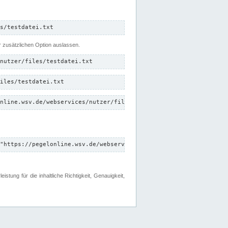
s/testdatei.txt
er zusätzlichen Option auslassen.
nutzer/files/testdatei.txt
iles/testdatei.txt
nline.wsv.de/webservices/nutzer/files/testdatei.txt"
"https://pegelonline.wsv.de/webservices/nutzer/files"
tung für die inhaltliche Richtigkeit, Genauigkeit,