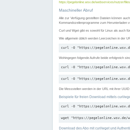
https://pegelonline.wsv.de/webservices/nutzer/files
Maschineller Abruf
Alle zur Verfügung gestellten Dateien können auch
Kommandozeilenprogramme zum Herunterladen von
Curl und Wget gibt es sowohl für Linux als auch f
Wie allgemein üblich werden Leerzeichen in der URL
curl -O "https://pegelonline.wsv.d
Wohingegen folgende Aufrufe beide erfolgreich sin
curl -O "https://pegelonline.wsv.d
curl -O "https://pegelonline.wsv.d
Die Messstellen werden in der URL mit ihrer UUID 
Beispiele für freien Download mittels curl/wg
curl -O "https://pegelonline.wsv.d
wget "https://pegelonline.wsv.de/w
Download des Abo mit curl/wget und Authenti