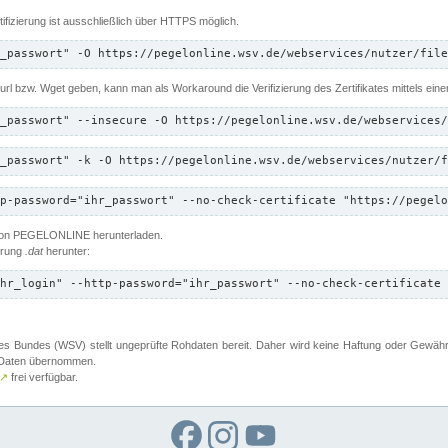
ifizierung ist ausschließlich über HTTPS möglich.
_passwort" -O https://pegelonline.wsv.de/webservices/nutzer/file
 Curl bzw. Wget geben, kann man als Workaround die Verifizierung des Zertifikates mittels ein
_passwort" --insecure -O https://pegelonline.wsv.de/webservices/
_passwort" -k -O https://pegelonline.wsv.de/webservices/nutzer/f
p-password="ihr_passwort" --no-check-certificate "https://pegelo
 von PEGELONLINE herunterladen.
terung
.dat
herunter:
hr_login" --http-password="ihr_passwort" --no-check-certificate 
 Bundes (WSV) stellt ungeprüfte Rohdaten bereit. Daher wird keine Haftung oder Gewährleis
er Daten übernommen.
↗
frei verfügbar.