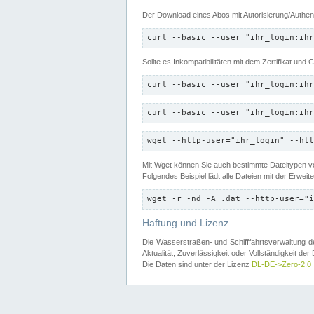
Der Download eines Abos mit Autorisierung/Authent
curl --basic --user "ihr_login:ihr
Sollte es Inkompatibilitäten mit dem Zertifikat und
curl --basic --user "ihr_login:ihr
curl --basic --user "ihr_login:ihr
wget --http-user="ihr_login" --htt
Mit Wget können Sie auch bestimmte Dateitypen
Folgendes Beispiel lädt alle Dateien mit der Erwei
wget -r -nd -A .dat --http-user="i
Haftung und Lizenz
Die Wasserstraßen- und Schifffahrtsverwaltung des
Aktualität, Zuverlässigkeit oder Vollständigkeit d
Die Daten sind unter der Lizenz
DL-DE->Zero-2.0