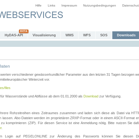
Hilfe
Links
Impressum
Nutzungsbedingungen
Datenschut
HyDAS-API
Visualisierung
WMS
WFS
SOS
Downloads
Daten
swerten verschiedener gewässerkundlicher Parameter aus den letzten 31 Tagen bezogen w
 mitteleuropäischer Winterzeit vor.
es/files
n für Wasserstände und Abflüsse ab dem 01.01.2000 als
Download
zur Verfügung.
rere Rohzeitreihen eines Zeitraumes zusammen und laden sich diese als Datei via HTTPS
len lassen. Abo-Dateien werden im proprietären ZRXP-Format oder in einem ASCII-Format ers
zu komprimieren (ZIP). Für diesen Service ist eine Anmeldung nötig. Bitte nutzen Sie d
er
.
igem Login auf PEGELONLINE zur Änderung des Passworts können Sie diesen Die