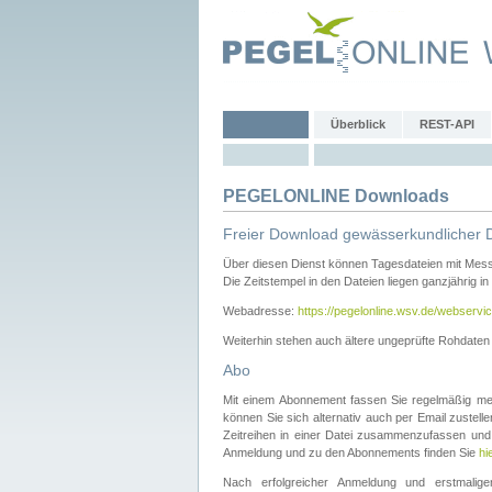
Überblick
REST-API
PEGELONLINE Downloads
Freier Download gewässerkundlicher 
Über diesen Dienst können Tagesdateien mit Mes
Die Zeitstempel in den Dateien liegen ganzjährig in
Webadresse:
https://pegelonline.wsv.de/webservic
Weiterhin stehen auch ältere ungeprüfte Rohdate
Abo
Mit einem Abonnement fassen Sie regelmäßig meh
können Sie sich alternativ auch per Email zustel
Zeitreihen in einer Datei zusammenzufassen und 
Anmeldung und zu den Abonnements finden Sie
hi
Nach erfolgreicher Anmeldung und erstmal