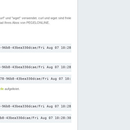
rl" und "wget" verwendet. curl und wget sind freie
load Ihres Abos von PEGELONLINE.
-96b8-43bea330dcae/Fri Aug 07 10:28:30 CEST 2026/down.txt"
-96b8-43bea330dcae/Fri Aug 07 10:28:30 CEST 2026/down.txt"
78-96b8-43bea330dcae/Fri Aug 07 10:28:30 CEST 2026/down.txt"
lle
aufgelistet.
-96b8-43bea330dcae/Fri Aug 07 10:28:30 CEST 2026/down.txt"
b8-43bea330dcae/Fri Aug 07 10:28:30 CEST 2026/down.txt"