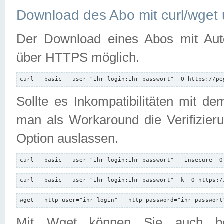
Download des Abo mit curl/wget 
Der Download eines Abos mit Autori
über HTTPS möglich.
curl --basic --user "ihr_login:ihr_passwort" -O https://pe
Sollte es Inkompatibilitäten mit d
man als Workaround die Verifizierun
Option auslassen.
curl --basic --user "ihr_login:ihr_passwort" --insecure -O
curl --basic --user "ihr_login:ihr_passwort" -k -O https:/
wget --http-user="ihr_login" --http-password="ihr_passwort
Mit Wget können Sie auch b