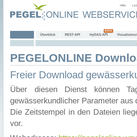
Hilfe
Lin
Überblick
REST-API
HyDAS-API
Visualisieru
PEGELONLINE Downlo
Freier Download gewässerku
Über diesen Dienst können Tag
gewässerkundlicher Parameter aus 
Die Zeitstempel in den Dateien lieg
vor.