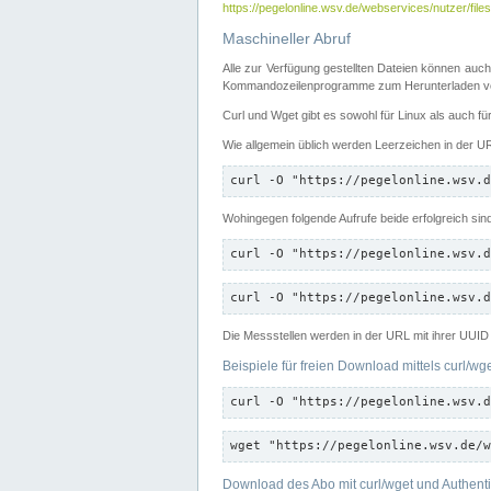
https://pegelonline.wsv.de/webservices/nutzer/files
Maschineller Abruf
Alle zur Verfügung gestellten Dateien können auch
Kommandozeilenprogramme zum Herunterladen von
Curl und Wget gibt es sowohl für Linux als auch f
Wie allgemein üblich werden Leerzeichen in der URL
curl -O "https://pegelonline.wsv.d
Wohingegen folgende Aufrufe beide erfolgreich sin
curl -O "https://pegelonline.wsv.d
curl -O "https://pegelonline.wsv.d
Die Messstellen werden in der URL mit ihrer UUID 
Beispiele für freien Download mittels curl/wg
curl -O "https://pegelonline.wsv.d
wget "https://pegelonline.wsv.de/w
Download des Abo mit curl/wget und Authenti