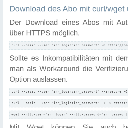
Download des Abo mit curl/wget 
Der Download eines Abos mit Autori
über HTTPS möglich.
curl --basic --user "ihr_login:ihr_passwort" -O https://pe
Sollte es Inkompatibilitäten mit d
man als Workaround die Verifizierun
Option auslassen.
curl --basic --user "ihr_login:ihr_passwort" --insecure -O
curl --basic --user "ihr_login:ihr_passwort" -k -O https:/
wget --http-user="ihr_login" --http-password="ihr_passwort
Mit Wget können Sie auch b