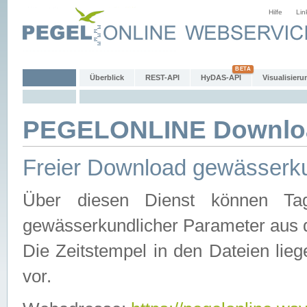
Hilfe
Lin
Überblick
REST-API
HyDAS-API
Visualisieru
PEGELONLINE Downlo
Freier Download gewässerku
Über diesen Dienst können Tag
gewässerkundlicher Parameter aus 
Die Zeitstempel in den Dateien lieg
vor.