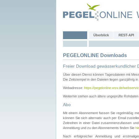
Überblick
REST-API
PEGELONLINE Downloads
Freier Download gewässerkundlicher 
Über diesen Dienst können Tagesdateien mit Mes
Die Zeitstempel in den Dateien liegen ganzjährig in
Webadresse:
https://pegelonline.wsv.de/webservic
Weiterhin stehen auch ältere ungeprüfte Rohdate
Abo
Mit einem Abonnement fassen Sie regelmäßig meh
können Sie sich alternativ auch per Email zustel
Zeitreihen in einer Datei zusammenzufassen und 
Anmeldung und zu den Abonnements finden Sie
hi
Nach erfolgreicher Anmeldung und erstmal