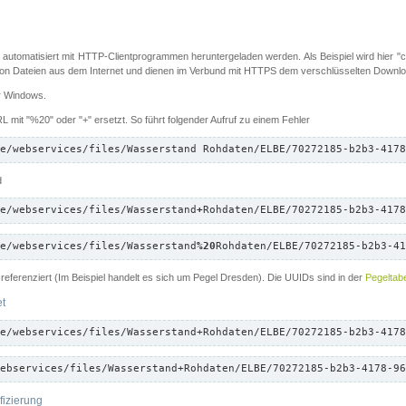
 automatisiert mit HTTP-Clientprogrammen heruntergeladen werden. Als Beispiel wird hier "cu
 Dateien aus dem Internet und dienen im Verbund mit HTTPS dem verschlüsselten Down
ür Windows.
 mit "%20" oder "+" ersetzt. So führt folgender Aufruf zu einem Fehler
e/webservices/files/Wasserstand Rohdaten/ELBE/70272185-b2b3-4178
d
e/webservices/files/Wasserstand
+
Rohdaten/ELBE/70272185-b2b3-4178
e/webservices/files/Wasserstand
%20
Rohdaten/ELBE/70272185-b2b3-41
referenziert (Im Beispiel handelt es sich um Pegel Dresden). Die UUIDs sind in der
Pegeltabe
et
e/webservices/files/Wasserstand+Rohdaten/ELBE/70272185-b2b3-4178
ebservices/files/Wasserstand+Rohdaten/ELBE/70272185-b2b3-4178-96
fizierung