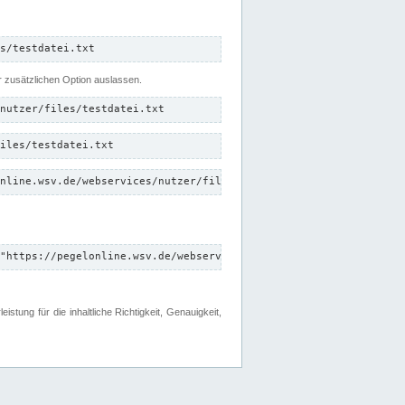
s/testdatei.txt
er zusätzlichen Option auslassen.
nutzer/files/testdatei.txt
iles/testdatei.txt
nline.wsv.de/webservices/nutzer/files/testdatei.txt"
"https://pegelonline.wsv.de/webservices/nutzer/files"
tung für die inhaltliche Richtigkeit, Genauigkeit,