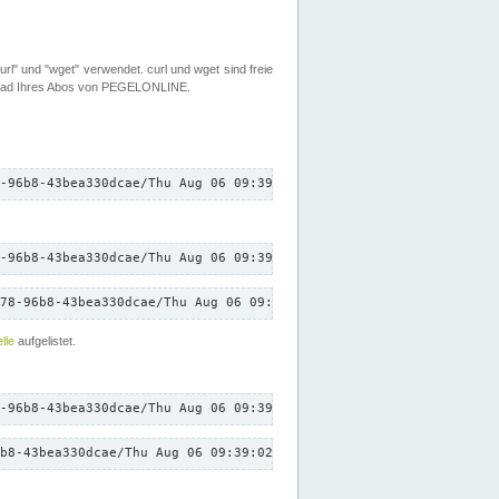
rl" und "wget" verwendet. curl und wget sind freie
load Ihres Abos von PEGELONLINE.
-96b8-43bea330dcae/Thu Aug 06 09:39:02 CEST 2026/down.txt"
-96b8-43bea330dcae/Thu Aug 06 09:39:02 CEST 2026/down.txt"
78-96b8-43bea330dcae/Thu Aug 06 09:39:02 CEST 2026/down.txt"
lle
aufgelistet.
-96b8-43bea330dcae/Thu Aug 06 09:39:02 CEST 2026/down.txt"
b8-43bea330dcae/Thu Aug 06 09:39:02 CEST 2026/down.txt"