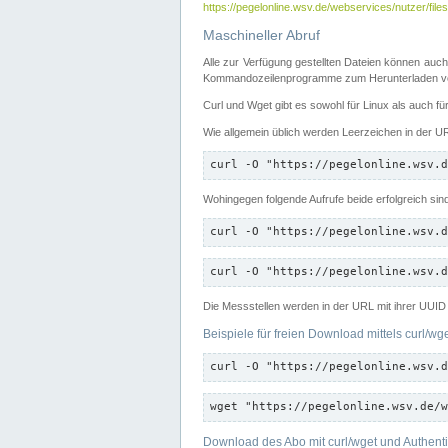
https://pegelonline.wsv.de/webservices/nutzer/files
Maschineller Abruf
Alle zur Verfügung gestellten Dateien können auch
Kommandozeilenprogramme zum Herunterladen von
Curl und Wget gibt es sowohl für Linux als auch f
Wie allgemein üblich werden Leerzeichen in der URL
curl -O "https://pegelonline.wsv.d
Wohingegen folgende Aufrufe beide erfolgreich sin
curl -O "https://pegelonline.wsv.d
curl -O "https://pegelonline.wsv.d
Die Messstellen werden in der URL mit ihrer UUID 
Beispiele für freien Download mittels curl/wg
curl -O "https://pegelonline.wsv.d
wget "https://pegelonline.wsv.de/w
Download des Abo mit curl/wget und Authenti