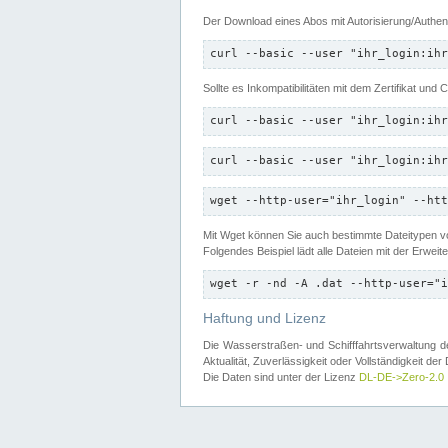
Der Download eines Abos mit Autorisierung/Authent
curl --basic --user "ihr_login:ihr
Sollte es Inkompatibilitäten mit dem Zertifikat und
curl --basic --user "ihr_login:ihr
curl --basic --user "ihr_login:ihr
wget --http-user="ihr_login" --htt
Mit Wget können Sie auch bestimmte Dateitypen
Folgendes Beispiel lädt alle Dateien mit der Erwei
wget -r -nd -A .dat --http-user="i
Haftung und Lizenz
Die Wasserstraßen- und Schifffahrtsverwaltung des
Aktualität, Zuverlässigkeit oder Vollständigkeit d
Die Daten sind unter der Lizenz
DL-DE->Zero-2.0