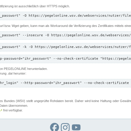
ifizierung ist ausschließlich über HTTPS möglich.
_passwort" -O https://pegelonline.wsv.de/webservices/nutzer/file
 Curl bzw. Wget geben, kann man als Workaround die Verifizierung des Zertifikates mittels ein
_passwort" --insecure -O https://pegelonline.wsv.de/webservices/
_passwort" -k -O https://pegelonline.wsv.de/webservices/nutzer/f
p-password="ihr_passwort" --no-check-certificate "https://pegelo
 von PEGELONLINE herunterladen.
terung
.dat
herunter:
hr_login" --http-password="ihr_passwort" --no-check-certificate 
 Bundes (WSV) stellt ungeprüfte Rohdaten bereit. Daher wird keine Haftung oder Gewährleis
er Daten übernommen.
↗
frei verfügbar.