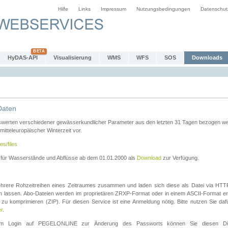
Hilfe
Links
Impressum
Nutzungsbedingungen
Datenschut
HyDAS-API
Visualisierung
WMS
WFS
SOS
Downloads
Daten
swerten verschiedener gewässerkundlicher Parameter aus den letzten 31 Tagen bezogen w
 mitteleuropäischer Winterzeit vor.
es/files
n für Wasserstände und Abflüsse ab dem 01.01.2000 als
Download
zur Verfügung.
rere Rohzeitreihen eines Zeitraumes zusammen und laden sich diese als Datei via HTTPS
len lassen. Abo-Dateien werden im proprietären ZRXP-Format oder in einem ASCII-Format ers
zu komprimieren (ZIP). Für diesen Service ist eine Anmeldung nötig. Bitte nutzen Sie d
er
.
igem Login auf PEGELONLINE zur Änderung des Passworts können Sie diesen Die