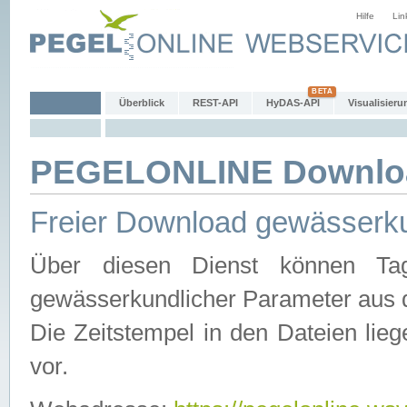
Hilfe
Lin
Überblick
REST-API
HyDAS-API
Visualisieru
PEGELONLINE Downlo
Freier Download gewässerku
Über diesen Dienst können Tag
gewässerkundlicher Parameter aus 
Die Zeitstempel in den Dateien lieg
vor.