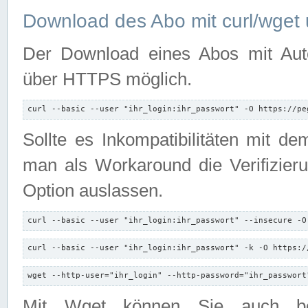
Download des Abo mit curl/wget 
Der Download eines Abos mit Autori
über HTTPS möglich.
curl --basic --user "ihr_login:ihr_passwort" -O https://pe
Sollte es Inkompatibilitäten mit d
man als Workaround die Verifizierun
Option auslassen.
curl --basic --user "ihr_login:ihr_passwort" --insecure -O
curl --basic --user "ihr_login:ihr_passwort" -k -O https:/
wget --http-user="ihr_login" --http-password="ihr_passwort
Mit Wget können Sie auch b