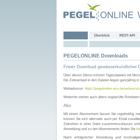
Überblick
REST-API
PEGELONLINE Downloads
Freier Download gewässerkundlicher 
Über diesen Dienst können Tagesdateien mit Mes
Die Zeitstempel in den Dateien liegen ganzjährig in
Webadresse:
https://pegelonline.wsv.de/webservic
Weiterhin stehen auch ältere ungeprüfte Rohdate
Abo
Mit einem Abonnement fassen Sie regelmäßig meh
können Sie sich alternativ auch per Email zustel
Zeitreihen in einer Datei zusammenzufassen und 
Anmeldung und zu den Abonnements finden Sie
hi
Nach erfolgreicher Anmeldung und erstmal