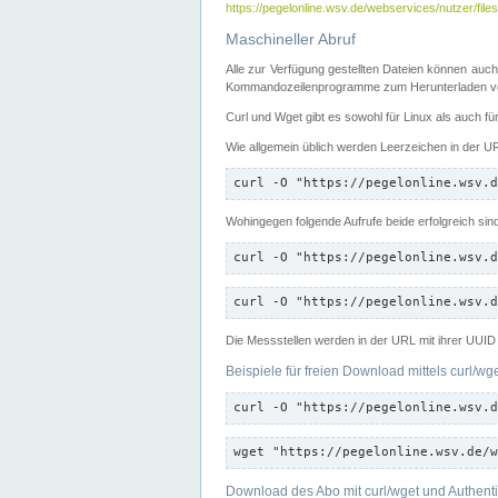
https://pegelonline.wsv.de/webservices/nutzer/files
Maschineller Abruf
Alle zur Verfügung gestellten Dateien können auch
Kommandozeilenprogramme zum Herunterladen von
Curl und Wget gibt es sowohl für Linux als auch f
Wie allgemein üblich werden Leerzeichen in der URL
curl -O "https://pegelonline.wsv.d
Wohingegen folgende Aufrufe beide erfolgreich sin
curl -O "https://pegelonline.wsv.d
curl -O "https://pegelonline.wsv.d
Die Messstellen werden in der URL mit ihrer UUID 
Beispiele für freien Download mittels curl/wg
curl -O "https://pegelonline.wsv.d
wget "https://pegelonline.wsv.de/w
Download des Abo mit curl/wget und Authenti