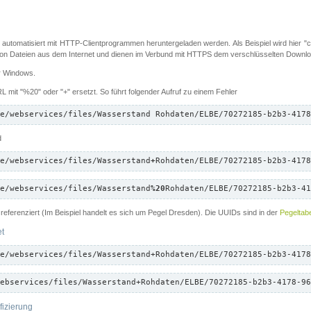
 automatisiert mit HTTP-Clientprogrammen heruntergeladen werden. Als Beispiel wird hier "cu
 Dateien aus dem Internet und dienen im Verbund mit HTTPS dem verschlüsselten Down
ür Windows.
 mit "%20" oder "+" ersetzt. So führt folgender Aufruf zu einem Fehler
e/webservices/files/Wasserstand Rohdaten/ELBE/70272185-b2b3-4178
d
e/webservices/files/Wasserstand
+
Rohdaten/ELBE/70272185-b2b3-4178
e/webservices/files/Wasserstand
%20
Rohdaten/ELBE/70272185-b2b3-41
referenziert (Im Beispiel handelt es sich um Pegel Dresden). Die UUIDs sind in der
Pegeltabe
et
e/webservices/files/Wasserstand+Rohdaten/ELBE/70272185-b2b3-4178
ebservices/files/Wasserstand+Rohdaten/ELBE/70272185-b2b3-4178-96
fizierung