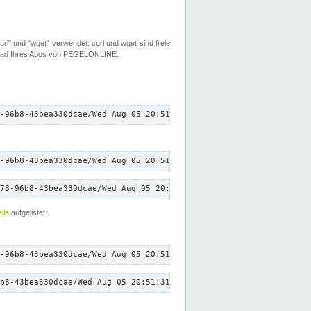
rl" und "wget" verwendet. curl und wget sind freie
load Ihres Abos von PEGELONLINE.
-96b8-43bea330dcae/Wed Aug 05 20:51:31 CEST 2026/down.txt"
-96b8-43bea330dcae/Wed Aug 05 20:51:31 CEST 2026/down.txt"
78-96b8-43bea330dcae/Wed Aug 05 20:51:31 CEST 2026/down.txt"
lle
aufgelistet.
-96b8-43bea330dcae/Wed Aug 05 20:51:31 CEST 2026/down.txt"
b8-43bea330dcae/Wed Aug 05 20:51:31 CEST 2026/down.txt"