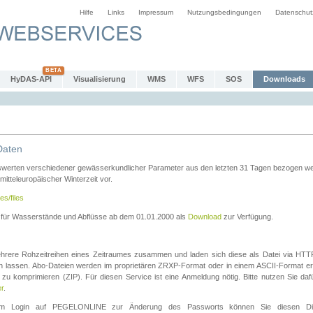
Hilfe
Links
Impressum
Nutzungsbedingungen
Datenschut
HyDAS-API
Visualisierung
WMS
WFS
SOS
Downloads
Daten
swerten verschiedener gewässerkundlicher Parameter aus den letzten 31 Tagen bezogen w
 mitteleuropäischer Winterzeit vor.
es/files
n für Wasserstände und Abflüsse ab dem 01.01.2000 als
Download
zur Verfügung.
rere Rohzeitreihen eines Zeitraumes zusammen und laden sich diese als Datei via HTTPS
len lassen. Abo-Dateien werden im proprietären ZRXP-Format oder in einem ASCII-Format ers
zu komprimieren (ZIP). Für diesen Service ist eine Anmeldung nötig. Bitte nutzen Sie d
er
.
igem Login auf PEGELONLINE zur Änderung des Passworts können Sie diesen Die