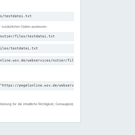
s/testdatei.txt
er zusätzlichen Option auslassen.
nutzer/files/testdatei.txt
iles/testdatei.txt
nline.wsv.de/webservices/nutzer/files/testdatei.txt"
"https://pegelonline.wsv.de/webservices/nutzer/files"
tung für die inhaltliche Richtigkeit, Genauigkeit,