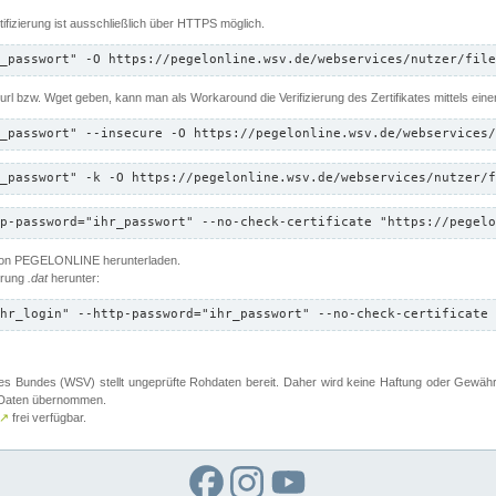
ifizierung ist ausschließlich über HTTPS möglich.
_passwort" -O https://pegelonline.wsv.de/webservices/nutzer/file
 Curl bzw. Wget geben, kann man als Workaround die Verifizierung des Zertifikates mittels ein
_passwort" --insecure -O https://pegelonline.wsv.de/webservices/
_passwort" -k -O https://pegelonline.wsv.de/webservices/nutzer/f
p-password="ihr_passwort" --no-check-certificate "https://pegelo
 von PEGELONLINE herunterladen.
terung
.dat
herunter:
hr_login" --http-password="ihr_passwort" --no-check-certificate 
 Bundes (WSV) stellt ungeprüfte Rohdaten bereit. Daher wird keine Haftung oder Gewährleis
er Daten übernommen.
↗
frei verfügbar.