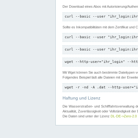
Der Download eines Abos mit Autorisierung/Authent
curl --basic --user "ihr_login:ihr
Sollte es Inkompatibilitäten mit dem Zertifikat und
curl --basic --user "ihr_login:ihr
curl --basic --user "ihr_login:ihr
wget --http-user="ihr_login" --htt
Mit Wget können Sie auch bestimmte Dateitypen
Folgendes Beispiel lädt alle Dateien mit der Erwei
wget -r -nd -A .dat --http-user="i
Haftung und Lizenz
Die Wasserstraßen- und Schifffahrtsverwaltung des
Aktualität, Zuverlässigkeit oder Vollständigkeit d
Die Daten sind unter der Lizenz
DL-DE->Zero-2.0