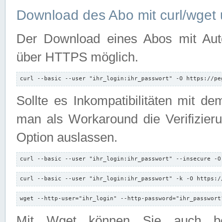
Download des Abo mit curl/wget 
Der Download eines Abos mit Autori
über HTTPS möglich.
curl --basic --user "ihr_login:ihr_passwort" -O https://pe
Sollte es Inkompatibilitäten mit d
man als Workaround die Verifizierun
Option auslassen.
curl --basic --user "ihr_login:ihr_passwort" --insecure -O
curl --basic --user "ihr_login:ihr_passwort" -k -O https:/
wget --http-user="ihr_login" --http-password="ihr_passwort
Mit Wget können Sie auch b