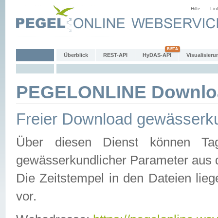
Hilfe
Lin
Überblick
REST-API
HyDAS-API
Visualisieru
PEGELONLINE Downlo
Freier Download gewässerku
Über diesen Dienst können Tag
gewässerkundlicher Parameter aus 
Die Zeitstempel in den Dateien lieg
vor.