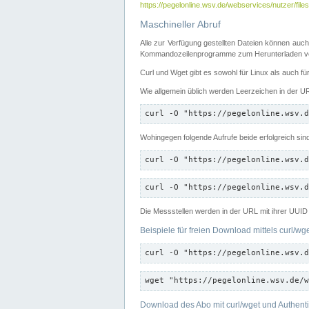
https://pegelonline.wsv.de/webservices/nutzer/files
Maschineller Abruf
Alle zur Verfügung gestellten Dateien können auch
Kommandozeilenprogramme zum Herunterladen von
Curl und Wget gibt es sowohl für Linux als auch f
Wie allgemein üblich werden Leerzeichen in der URL
curl -O "https://pegelonline.wsv.d
Wohingegen folgende Aufrufe beide erfolgreich sin
curl -O "https://pegelonline.wsv.d
curl -O "https://pegelonline.wsv.d
Die Messstellen werden in der URL mit ihrer UUID 
Beispiele für freien Download mittels curl/wg
curl -O "https://pegelonline.wsv.d
wget "https://pegelonline.wsv.de/w
Download des Abo mit curl/wget und Authenti