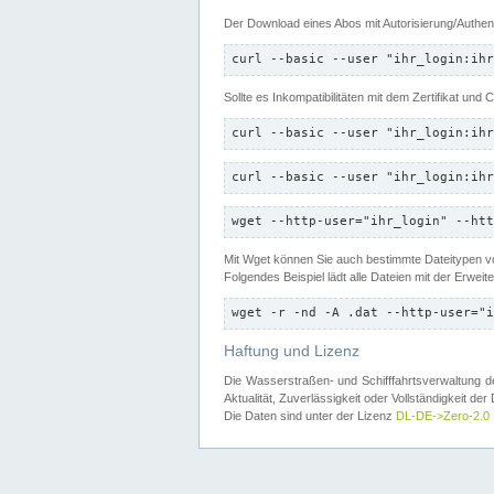
Der Download eines Abos mit Autorisierung/Authent
curl --basic --user "ihr_login:ihr
Sollte es Inkompatibilitäten mit dem Zertifikat und
curl --basic --user "ihr_login:ihr
curl --basic --user "ihr_login:ihr
wget --http-user="ihr_login" --htt
Mit Wget können Sie auch bestimmte Dateitypen
Folgendes Beispiel lädt alle Dateien mit der Erwei
wget -r -nd -A .dat --http-user="i
Haftung und Lizenz
Die Wasserstraßen- und Schifffahrtsverwaltung des
Aktualität, Zuverlässigkeit oder Vollständigkeit d
Die Daten sind unter der Lizenz
DL-DE->Zero-2.0