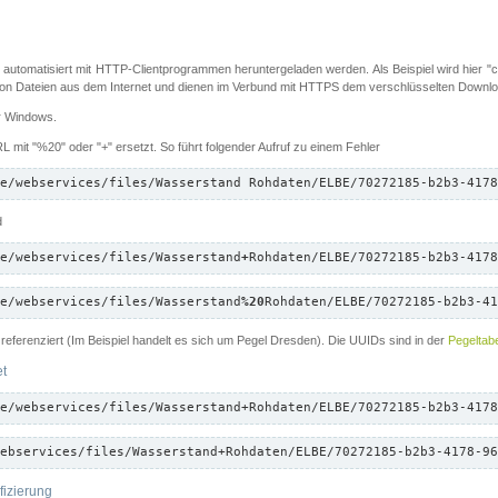
 automatisiert mit HTTP-Clientprogrammen heruntergeladen werden. Als Beispiel wird hier "cu
 Dateien aus dem Internet und dienen im Verbund mit HTTPS dem verschlüsselten Down
ür Windows.
 mit "%20" oder "+" ersetzt. So führt folgender Aufruf zu einem Fehler
e/webservices/files/Wasserstand Rohdaten/ELBE/70272185-b2b3-4178
d
e/webservices/files/Wasserstand
+
Rohdaten/ELBE/70272185-b2b3-4178
e/webservices/files/Wasserstand
%20
Rohdaten/ELBE/70272185-b2b3-41
referenziert (Im Beispiel handelt es sich um Pegel Dresden). Die UUIDs sind in der
Pegeltabe
et
e/webservices/files/Wasserstand+Rohdaten/ELBE/70272185-b2b3-4178
ebservices/files/Wasserstand+Rohdaten/ELBE/70272185-b2b3-4178-96
fizierung