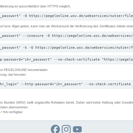
ifizierung ist ausschließlich über HTTPS möglich.
_passwort" -O https://pegelonline.wsv.de/webservices/nutzer/file
 Curl bzw. Wget geben, kann man als Workaround die Verifizierung des Zertifikates mittels ein
_passwort" --insecure -O https://pegelonline.wsv.de/webservices/
_passwort" -k -O https://pegelonline.wsv.de/webservices/nutzer/f
p-password="ihr_passwort" --no-check-certificate "https://pegelo
 von PEGELONLINE herunterladen.
terung
.dat
herunter:
hr_login" --http-password="ihr_passwort" --no-check-certificate 
 Bundes (WSV) stellt ungeprüfte Rohdaten bereit. Daher wird keine Haftung oder Gewährleis
er Daten übernommen.
↗
frei verfügbar.