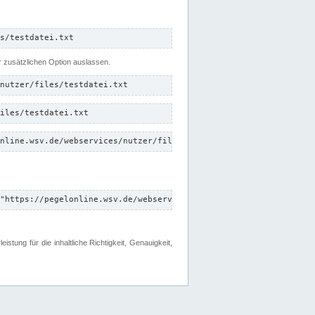
s/testdatei.txt
er zusätzlichen Option auslassen.
nutzer/files/testdatei.txt
iles/testdatei.txt
nline.wsv.de/webservices/nutzer/files/testdatei.txt"
"https://pegelonline.wsv.de/webservices/nutzer/files"
tung für die inhaltliche Richtigkeit, Genauigkeit,