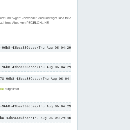
rl" und "wget" verwendet. curl und wget sind freie
load Ihres Abos von PEGELONLINE.
-96b8-43bea330dcae/Thu Aug 06 04:29:40 CEST 2026/down.txt"
-96b8-43bea330dcae/Thu Aug 06 04:29:40 CEST 2026/down.txt"
78-96b8-43bea330dcae/Thu Aug 06 04:29:40 CEST 2026/down.txt"
lle
aufgelistet.
-96b8-43bea330dcae/Thu Aug 06 04:29:40 CEST 2026/down.txt"
b8-43bea330dcae/Thu Aug 06 04:29:40 CEST 2026/down.txt"