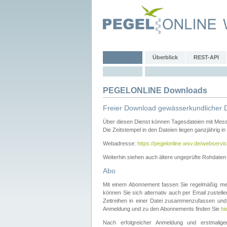
Überblick
REST-API
PEGELONLINE Downloads
Freier Download gewässerkundlicher 
Über diesen Dienst können Tagesdateien mit Mes
Die Zeitstempel in den Dateien liegen ganzjährig in
Webadresse:
https://pegelonline.wsv.de/webservic
Weiterhin stehen auch ältere ungeprüfte Rohdate
Abo
Mit einem Abonnement fassen Sie regelmäßig meh
können Sie sich alternativ auch per Email zustel
Zeitreihen in einer Datei zusammenzufassen und 
Anmeldung und zu den Abonnements finden Sie
hi
Nach erfolgreicher Anmeldung und erstmal