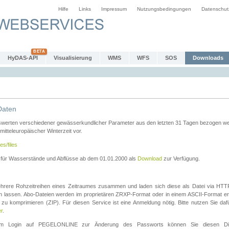
Hilfe
Links
Impressum
Nutzungsbedingungen
Datenschut
HyDAS-API
Visualisierung
WMS
WFS
SOS
Downloads
Daten
swerten verschiedener gewässerkundlicher Parameter aus den letzten 31 Tagen bezogen w
 mitteleuropäischer Winterzeit vor.
es/files
n für Wasserstände und Abflüsse ab dem 01.01.2000 als
Download
zur Verfügung.
rere Rohzeitreihen eines Zeitraumes zusammen und laden sich diese als Datei via HTTPS
len lassen. Abo-Dateien werden im proprietären ZRXP-Format oder in einem ASCII-Format ers
zu komprimieren (ZIP). Für diesen Service ist eine Anmeldung nötig. Bitte nutzen Sie d
er
.
igem Login auf PEGELONLINE zur Änderung des Passworts können Sie diesen Die