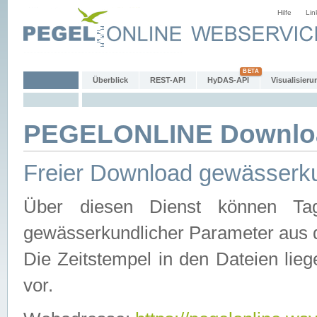
Hilfe
Lin
Überblick
REST-API
HyDAS-API
Visualisieru
PEGELONLINE Downlo
Freier Download gewässerku
Über diesen Dienst können Tag
gewässerkundlicher Parameter aus 
Die Zeitstempel in den Dateien lieg
vor.