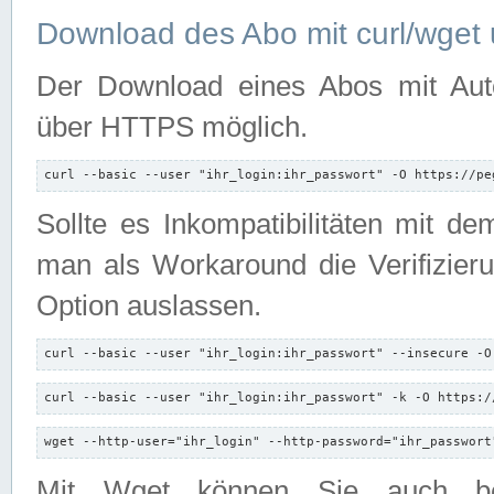
Download des Abo mit curl/wget 
Der Download eines Abos mit Autori
über HTTPS möglich.
curl --basic --user "ihr_login:ihr_passwort" -O https://pe
Sollte es Inkompatibilitäten mit d
man als Workaround die Verifizierun
Option auslassen.
curl --basic --user "ihr_login:ihr_passwort" --insecure -O
curl --basic --user "ihr_login:ihr_passwort" -k -O https:/
wget --http-user="ihr_login" --http-password="ihr_passwort
Mit Wget können Sie auch b