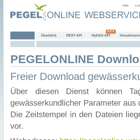
Hilfe
Lin
Überblick
REST-API
HyDAS-API
Visualisieru
PEGELONLINE Downlo
Freier Download gewässerku
Über diesen Dienst können Tag
gewässerkundlicher Parameter aus 
Die Zeitstempel in den Dateien lieg
vor.