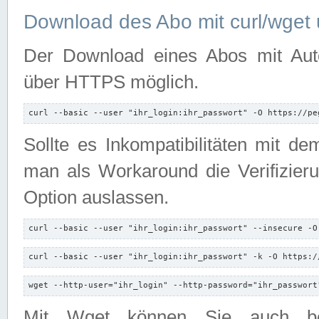
Download des Abo mit curl/wget 
Der Download eines Abos mit Autori
über HTTPS möglich.
curl --basic --user "ihr_login:ihr_passwort" -O https://pe
Sollte es Inkompatibilitäten mit d
man als Workaround die Verifizierun
Option auslassen.
curl --basic --user "ihr_login:ihr_passwort" --insecure -O
curl --basic --user "ihr_login:ihr_passwort" -k -O https:/
wget --http-user="ihr_login" --http-password="ihr_passwort
Mit Wget können Sie auch b