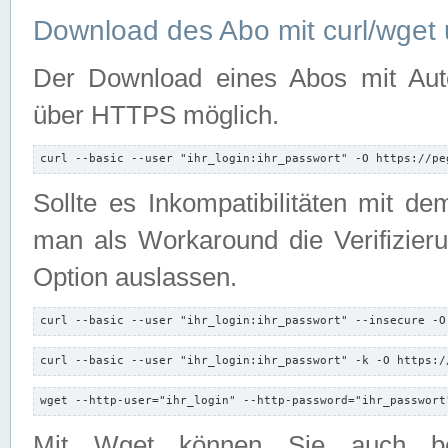
Download des Abo mit curl/wget 
Der Download eines Abos mit Autori
über HTTPS möglich.
curl --basic --user "ihr_login:ihr_passwort" -O https://pe
Sollte es Inkompatibilitäten mit d
man als Workaround die Verifizierun
Option auslassen.
curl --basic --user "ihr_login:ihr_passwort" --insecure -O
curl --basic --user "ihr_login:ihr_passwort" -k -O https:/
wget --http-user="ihr_login" --http-password="ihr_passwort
Mit Wget können Sie auch b