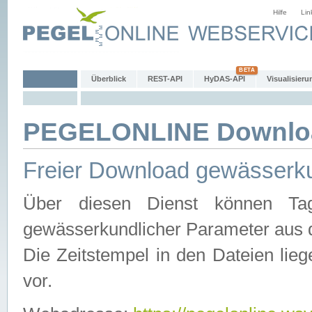
Hilfe
Lin
Überblick
REST-API
HyDAS-API
Visualisieru
PEGELONLINE Downlo
Freier Download gewässerku
Über diesen Dienst können Tag
gewässerkundlicher Parameter aus 
Die Zeitstempel in den Dateien lieg
vor.