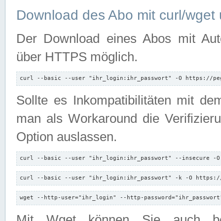
Download des Abo mit curl/wget 
Der Download eines Abos mit Autori
über HTTPS möglich.
curl --basic --user "ihr_login:ihr_passwort" -O https://pe
Sollte es Inkompatibilitäten mit d
man als Workaround die Verifizierun
Option auslassen.
curl --basic --user "ihr_login:ihr_passwort" --insecure -O
curl --basic --user "ihr_login:ihr_passwort" -k -O https:/
wget --http-user="ihr_login" --http-password="ihr_passwort
Mit Wget können Sie auch b