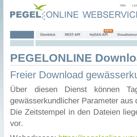
Hilfe
Lin
Überblick
REST-API
HyDAS-API
Visualisieru
PEGELONLINE Downlo
Freier Download gewässerku
Über diesen Dienst können Tag
gewässerkundlicher Parameter aus 
Die Zeitstempel in den Dateien lieg
vor.