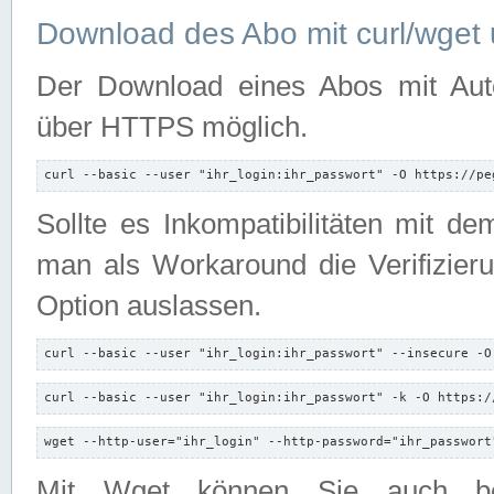
Download des Abo mit curl/wget 
Der Download eines Abos mit Autori
über HTTPS möglich.
curl --basic --user "ihr_login:ihr_passwort" -O https://pe
Sollte es Inkompatibilitäten mit d
man als Workaround die Verifizierun
Option auslassen.
curl --basic --user "ihr_login:ihr_passwort" --insecure -O
curl --basic --user "ihr_login:ihr_passwort" -k -O https:/
wget --http-user="ihr_login" --http-password="ihr_passwort
Mit Wget können Sie auch b