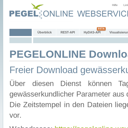
Hilfe
Lin
Überblick
REST-API
HyDAS-API
Visualisieru
PEGELONLINE Downlo
Freier Download gewässerku
Über diesen Dienst können Tag
gewässerkundlicher Parameter aus 
Die Zeitstempel in den Dateien lieg
vor.