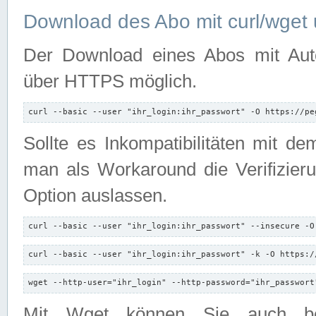
Download des Abo mit curl/wget 
Der Download eines Abos mit Autori
über HTTPS möglich.
curl --basic --user "ihr_login:ihr_passwort" -O https://pe
Sollte es Inkompatibilitäten mit d
man als Workaround die Verifizierun
Option auslassen.
curl --basic --user "ihr_login:ihr_passwort" --insecure -O
curl --basic --user "ihr_login:ihr_passwort" -k -O https:/
wget --http-user="ihr_login" --http-password="ihr_passwort
Mit Wget können Sie auch b