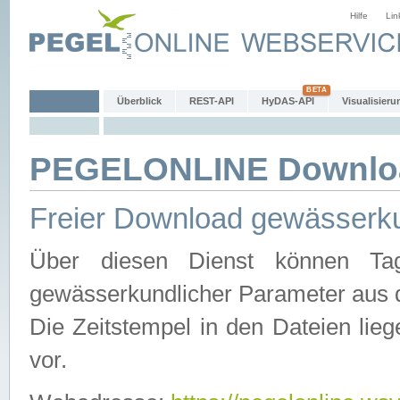
Hilfe
Lin
Überblick
REST-API
HyDAS-API
Visualisieru
PEGELONLINE Downlo
Freier Download gewässerku
Über diesen Dienst können Tag
gewässerkundlicher Parameter aus 
Die Zeitstempel in den Dateien lieg
vor.