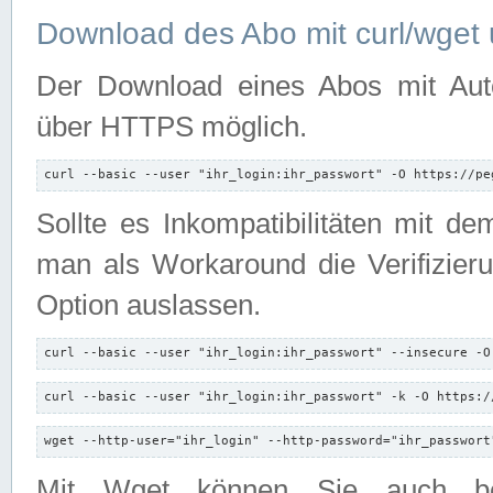
Download des Abo mit curl/wget 
Der Download eines Abos mit Autori
über HTTPS möglich.
curl --basic --user "ihr_login:ihr_passwort" -O https://pe
Sollte es Inkompatibilitäten mit d
man als Workaround die Verifizierun
Option auslassen.
curl --basic --user "ihr_login:ihr_passwort" --insecure -O
curl --basic --user "ihr_login:ihr_passwort" -k -O https:/
wget --http-user="ihr_login" --http-password="ihr_passwort
Mit Wget können Sie auch b