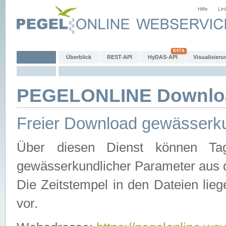
Hilfe
Lin
Überblick
REST-API
HyDAS-API
Visualisieru
PEGELONLINE Downlo
Freier Download gewässerku
Über diesen Dienst können Tag
gewässerkundlicher Parameter aus 
Die Zeitstempel in den Dateien lieg
vor.