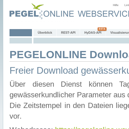
Hilfe
Lin
Überblick
REST-API
HyDAS-API
Visualisieru
PEGELONLINE Downlo
Freier Download gewässerku
Über diesen Dienst können Tag
gewässerkundlicher Parameter aus 
Die Zeitstempel in den Dateien lieg
vor.