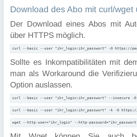
Download des Abo mit curl/wget 
Der Download eines Abos mit Autori
über HTTPS möglich.
curl --basic --user "ihr_login:ihr_passwort" -O https://pe
Sollte es Inkompatibilitäten mit d
man als Workaround die Verifizierun
Option auslassen.
curl --basic --user "ihr_login:ihr_passwort" --insecure -O
curl --basic --user "ihr_login:ihr_passwort" -k -O https:/
wget --http-user="ihr_login" --http-password="ihr_passwort
Mit Wget können Sie auch b