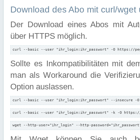
Download des Abo mit curl/wget 
Der Download eines Abos mit Autori
über HTTPS möglich.
curl --basic --user "ihr_login:ihr_passwort" -O https://pe
Sollte es Inkompatibilitäten mit d
man als Workaround die Verifizierun
Option auslassen.
curl --basic --user "ihr_login:ihr_passwort" --insecure -O
curl --basic --user "ihr_login:ihr_passwort" -k -O https:/
wget --http-user="ihr_login" --http-password="ihr_passwort
Mit Wget können Sie auch b