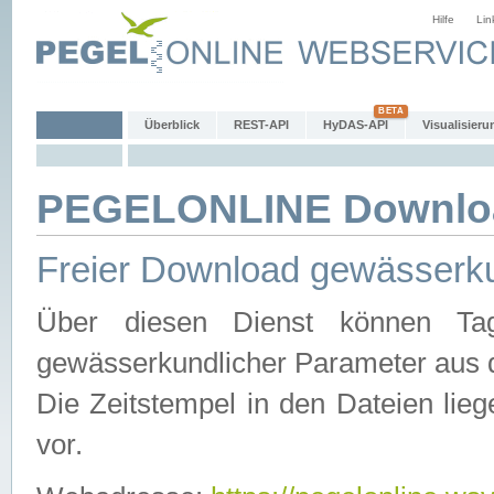
Hilfe
Lin
Überblick
REST-API
HyDAS-API
Visualisieru
PEGELONLINE Downlo
Freier Download gewässerku
Über diesen Dienst können Tag
gewässerkundlicher Parameter aus 
Die Zeitstempel in den Dateien lieg
vor.