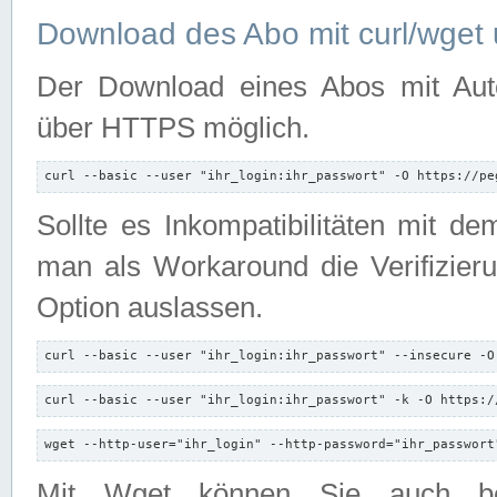
Download des Abo mit curl/wget 
Der Download eines Abos mit Autori
über HTTPS möglich.
curl --basic --user "ihr_login:ihr_passwort" -O https://pe
Sollte es Inkompatibilitäten mit d
man als Workaround die Verifizierun
Option auslassen.
curl --basic --user "ihr_login:ihr_passwort" --insecure -O
curl --basic --user "ihr_login:ihr_passwort" -k -O https:/
wget --http-user="ihr_login" --http-password="ihr_passwort
Mit Wget können Sie auch b