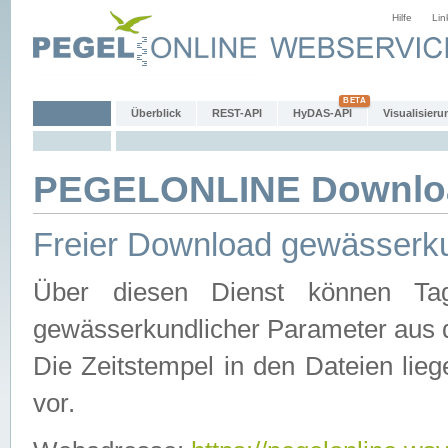
Hilfe
Lin
Überblick
REST-API
HyDAS-API
Visualisieru
PEGELONLINE Downlo
Freier Download gewässerku
Über diesen Dienst können Tag
gewässerkundlicher Parameter aus 
Die Zeitstempel in den Dateien lieg
vor.