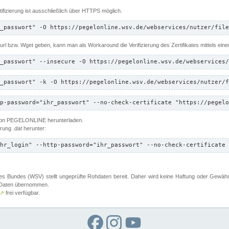
ifizierung ist ausschließlich über HTTPS möglich.
_passwort" -O https://pegelonline.wsv.de/webservices/nutzer/file
 Curl bzw. Wget geben, kann man als Workaround die Verifizierung des Zertifikates mittels ein
_passwort" --insecure -O https://pegelonline.wsv.de/webservices/
_passwort" -k -O https://pegelonline.wsv.de/webservices/nutzer/f
p-password="ihr_passwort" --no-check-certificate "https://pegelo
 von PEGELONLINE herunterladen.
terung
.dat
herunter:
hr_login" --http-password="ihr_passwort" --no-check-certificate 
 Bundes (WSV) stellt ungeprüfte Rohdaten bereit. Daher wird keine Haftung oder Gewährleis
er Daten übernommen.
↗
frei verfügbar.