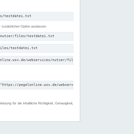
s/testdatei.txt
er zusätzlichen Option auslassen.
nutzer/files/testdatei.txt
iles/testdatei.txt
nline.wsv.de/webservices/nutzer/files/testdatei.txt"
"https://pegelonline.wsv.de/webservices/nutzer/files"
tung für die inhaltliche Richtigkeit, Genauigkeit,