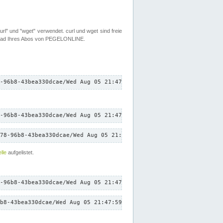
rl" und "wget" verwendet. curl und wget sind freie
load Ihres Abos von PEGELONLINE.
-96b8-43bea330dcae/Wed Aug 05 21:47:59 CEST 2026/down.txt"
-96b8-43bea330dcae/Wed Aug 05 21:47:59 CEST 2026/down.txt"
78-96b8-43bea330dcae/Wed Aug 05 21:47:59 CEST 2026/down.txt"
lle
aufgelistet.
-96b8-43bea330dcae/Wed Aug 05 21:47:59 CEST 2026/down.txt"
b8-43bea330dcae/Wed Aug 05 21:47:59 CEST 2026/down.txt"