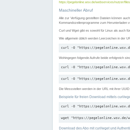
https://pegelonline.wsv.de/webservices/nutzer/files
Maschineller Abruf
Alle zur Verfügung gestellten Dateien können auch
Kommandozeilenprogramme zum Herunterladen von
Curl und Wget gibt es sowohl für Linux als auch f
Wie allgemein üblich werden Leerzeichen in der URL
curl -O "https://pegelonline.wsv.d
Wohingegen folgende Aufrufe beide erfolgreich sin
curl -O "https://pegelonline.wsv.d
curl -O "https://pegelonline.wsv.d
Die Messstellen werden in der URL mit ihrer UUID 
Beispiele für freien Download mittels curl/wg
curl -O "https://pegelonline.wsv.d
wget "https://pegelonline.wsv.de/w
Download des Abo mit curl/wget und Authenti