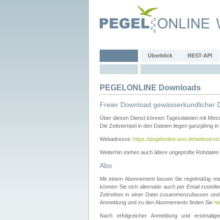
Überblick
REST-API
PEGELONLINE Downloads
Freier Download gewässerkundlicher 
Über diesen Dienst können Tagesdateien mit Mes
Die Zeitstempel in den Dateien liegen ganzjährig in
Webadresse:
https://pegelonline.wsv.de/webservic
Weiterhin stehen auch ältere ungeprüfte Rohdate
Abo
Mit einem Abonnement fassen Sie regelmäßig meh
können Sie sich alternativ auch per Email zustel
Zeitreihen in einer Datei zusammenzufassen und 
Anmeldung und zu den Abonnements finden Sie
hi
Nach erfolgreicher Anmeldung und erstmal