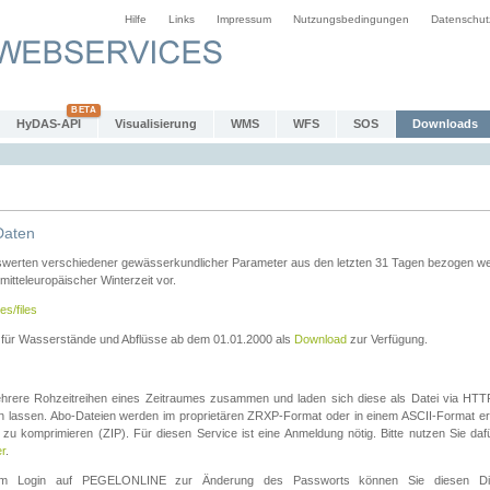
Hilfe
Links
Impressum
Nutzungsbedingungen
Datenschut
HyDAS-API
Visualisierung
WMS
WFS
SOS
Downloads
Daten
swerten verschiedener gewässerkundlicher Parameter aus den letzten 31 Tagen bezogen w
 mitteleuropäischer Winterzeit vor.
es/files
n für Wasserstände und Abflüsse ab dem 01.01.2000 als
Download
zur Verfügung.
rere Rohzeitreihen eines Zeitraumes zusammen und laden sich diese als Datei via HTTPS
len lassen. Abo-Dateien werden im proprietären ZRXP-Format oder in einem ASCII-Format ers
zu komprimieren (ZIP). Für diesen Service ist eine Anmeldung nötig. Bitte nutzen Sie d
er
.
igem Login auf PEGELONLINE zur Änderung des Passworts können Sie diesen Die