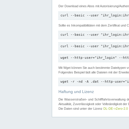
Der Download eines Abos mit Autorisierung/Authent
curl --basic --user "ihr_login:ihr
Sollte es Inkompatibilitäten mit dem Zertifikat und
curl --basic --user "ihr_login:ihr
curl --basic --user "ihr_login:ihr
wget --http-user="ihr_login" --htt
Mit Wget können Sie auch bestimmte Dateitypen
Folgendes Beispiel lädt alle Dateien mit der Erwei
wget -r -nd -A .dat --http-user="i
Haftung und Lizenz
Die Wasserstraßen- und Schifffahrtsverwaltung des
Aktualität, Zuverlässigkeit oder Vollständigkeit d
Die Daten sind unter der Lizenz
DL-DE->Zero-2.0