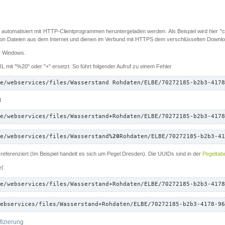
 automatisiert mit HTTP-Clientprogrammen heruntergeladen werden. Als Beispiel wird hier "cu
 Dateien aus dem Internet und dienen im Verbund mit HTTPS dem verschlüsselten Down
ür Windows.
 mit "%20" oder "+" ersetzt. So führt folgender Aufruf zu einem Fehler
e/webservices/files/Wasserstand Rohdaten/ELBE/70272185-b2b3-4178
d
e/webservices/files/Wasserstand
+
Rohdaten/ELBE/70272185-b2b3-4178
e/webservices/files/Wasserstand
%20
Rohdaten/ELBE/70272185-b2b3-41
referenziert (Im Beispiel handelt es sich um Pegel Dresden). Die UUIDs sind in der
Pegeltabe
et
e/webservices/files/Wasserstand+Rohdaten/ELBE/70272185-b2b3-4178
ebservices/files/Wasserstand+Rohdaten/ELBE/70272185-b2b3-4178-96
fizierung