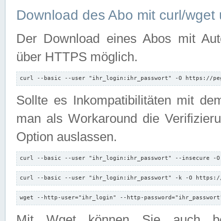
Download des Abo mit curl/wget 
Der Download eines Abos mit Autori
über HTTPS möglich.
curl --basic --user "ihr_login:ihr_passwort" -O https://pe
Sollte es Inkompatibilitäten mit d
man als Workaround die Verifizierun
Option auslassen.
curl --basic --user "ihr_login:ihr_passwort" --insecure -O
curl --basic --user "ihr_login:ihr_passwort" -k -O https:/
wget --http-user="ihr_login" --http-password="ihr_passwort
Mit Wget können Sie auch b