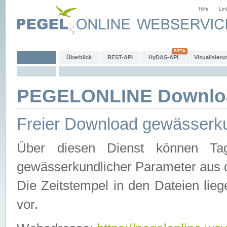
Hilfe
Lin
Überblick
REST-API
HyDAS-API
Visualisieru
PEGELONLINE Downlo
Freier Download gewässerku
Über diesen Dienst können Tag
gewässerkundlicher Parameter aus 
Die Zeitstempel in den Dateien lieg
vor.