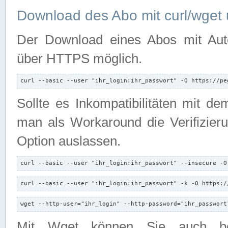
Download des Abo mit curl/wget 
Der Download eines Abos mit Autori
über HTTPS möglich.
curl --basic --user "ihr_login:ihr_passwort" -O https://pe
Sollte es Inkompatibilitäten mit d
man als Workaround die Verifizierun
Option auslassen.
curl --basic --user "ihr_login:ihr_passwort" --insecure -O
curl --basic --user "ihr_login:ihr_passwort" -k -O https:/
wget --http-user="ihr_login" --http-password="ihr_passwort
Mit Wget können Sie auch b