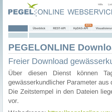
Hilfe
Lin
Überblick
REST-API
HyDAS-API
Visualisieru
PEGELONLINE Downlo
Freier Download gewässerku
Über diesen Dienst können Tag
gewässerkundlicher Parameter aus 
Die Zeitstempel in den Dateien lieg
vor.