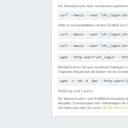
Der Download eines Abos mit Autorisierung/Authent
curl --basic --user "ihr_login:ihr
Sollte es Inkompatibilitäten mit dem Zertifikat und
curl --basic --user "ihr_login:ihr
curl --basic --user "ihr_login:ihr
wget --http-user="ihr_login" --htt
Mit Wget können Sie auch bestimmte Dateitypen
Folgendes Beispiel lädt alle Dateien mit der Erwei
wget -r -nd -A .dat --http-user="i
Haftung und Lizenz
Die Wasserstraßen- und Schifffahrtsverwaltung des
Aktualität, Zuverlässigkeit oder Vollständigkeit d
Die Daten sind unter der Lizenz
DL-DE->Zero-2.0