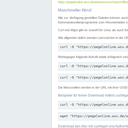
https://pegelonline.wsv.de/webservices/nutzer/files
Maschineller Abruf
Alle zur Verfügung gestellten Dateien können auch
Kommandozeilenprogramme zum Herunterladen von
Curl und Wget gibt es sowohl für Linux als auch f
Wie allgemein üblich werden Leerzeichen in der URL
curl -O "https://pegelonline.wsv.d
Wohingegen folgende Aufrufe beide erfolgreich sin
curl -O "https://pegelonline.wsv.d
curl -O "https://pegelonline.wsv.d
Die Messstellen werden in der URL mit ihrer UUID 
Beispiele für freien Download mittels curl/wg
curl -O "https://pegelonline.wsv.d
wget "https://pegelonline.wsv.de/w
Download des Abo mit curl/wget und Authenti