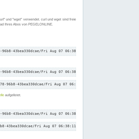
rl" und "wget" verwendet. curl und wget sind freie
load Ihres Abos von PEGELONLINE.
-96b8-43bea330dcae/Fri Aug 07 06:38:11 CEST 2026/down.txt"
-96b8-43bea330dcae/Fri Aug 07 06:38:11 CEST 2026/down.txt"
78-96b8-43bea330dcae/Fri Aug 07 06:38:11 CEST 2026/down.txt"
lle
aufgelistet.
-96b8-43bea330dcae/Fri Aug 07 06:38:11 CEST 2026/down.txt"
b8-43bea330dcae/Fri Aug 07 06:38:11 CEST 2026/down.txt"