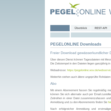
Überblick
REST-API
PEGELONLINE Downloads
Freier Download gewässerkundlicher 
Über diesen Dienst können Tagesdateien mit Mes
Die Zeitstempel in den Dateien liegen ganzjährig in
Webadresse:
https://pegelonline.wsv.de/webservic
Weiterhin stehen auch ältere ungeprüfte Rohdate
Abo
Mit einem Abonnement fassen Sie regelmäßig meh
können Sie sich alternativ auch per Email zustel
Zeitreihen in einer Datei zusammenzufassen und 
Anmeldung und zu den Abonnements finden Sie
hi
Nach erfolgreicher Anmeldung und erstmal