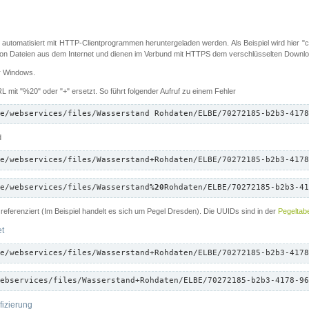
 automatisiert mit HTTP-Clientprogrammen heruntergeladen werden. Als Beispiel wird hier "cu
 Dateien aus dem Internet und dienen im Verbund mit HTTPS dem verschlüsselten Down
ür Windows.
 mit "%20" oder "+" ersetzt. So führt folgender Aufruf zu einem Fehler
e/webservices/files/Wasserstand Rohdaten/ELBE/70272185-b2b3-4178
d
e/webservices/files/Wasserstand
+
Rohdaten/ELBE/70272185-b2b3-4178
e/webservices/files/Wasserstand
%20
Rohdaten/ELBE/70272185-b2b3-41
referenziert (Im Beispiel handelt es sich um Pegel Dresden). Die UUIDs sind in der
Pegeltabe
et
e/webservices/files/Wasserstand+Rohdaten/ELBE/70272185-b2b3-4178
ebservices/files/Wasserstand+Rohdaten/ELBE/70272185-b2b3-4178-96
fizierung