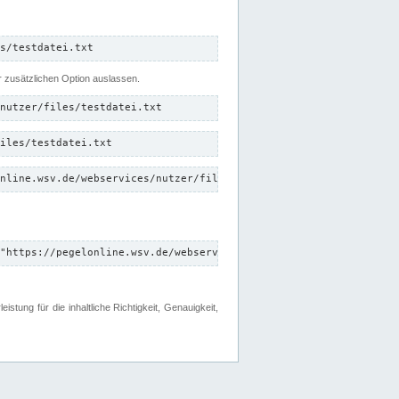
s/testdatei.txt
er zusätzlichen Option auslassen.
nutzer/files/testdatei.txt
iles/testdatei.txt
nline.wsv.de/webservices/nutzer/files/testdatei.txt"
"https://pegelonline.wsv.de/webservices/nutzer/files"
tung für die inhaltliche Richtigkeit, Genauigkeit,