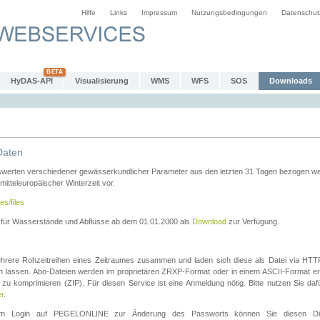
Hilfe
Links
Impressum
Nutzungsbedingungen
Datenschut
HyDAS-API
Visualisierung
WMS
WFS
SOS
Downloads
Daten
swerten verschiedener gewässerkundlicher Parameter aus den letzten 31 Tagen bezogen w
 mitteleuropäischer Winterzeit vor.
es/files
n für Wasserstände und Abflüsse ab dem 01.01.2000 als
Download
zur Verfügung.
rere Rohzeitreihen eines Zeitraumes zusammen und laden sich diese als Datei via HTTPS
len lassen. Abo-Dateien werden im proprietären ZRXP-Format oder in einem ASCII-Format ers
zu komprimieren (ZIP). Für diesen Service ist eine Anmeldung nötig. Bitte nutzen Sie d
er
.
igem Login auf PEGELONLINE zur Änderung des Passworts können Sie diesen Die