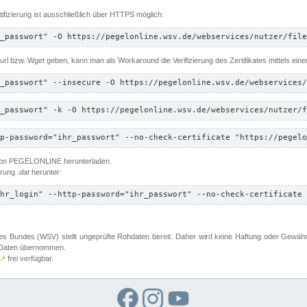
ifizierung ist ausschließlich über HTTPS möglich.
_passwort" -O https://pegelonline.wsv.de/webservices/nutzer/file
 Curl bzw. Wget geben, kann man als Workaround die Verifizierung des Zertifikates mittels ein
_passwort" --insecure -O https://pegelonline.wsv.de/webservices/
_passwort" -k -O https://pegelonline.wsv.de/webservices/nutzer/f
p-password="ihr_passwort" --no-check-certificate "https://pegelo
 von PEGELONLINE herunterladen.
terung
.dat
herunter:
hr_login" --http-password="ihr_passwort" --no-check-certificate 
 Bundes (WSV) stellt ungeprüfte Rohdaten bereit. Daher wird keine Haftung oder Gewährleis
er Daten übernommen.
↗
frei verfügbar.