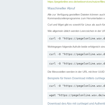
https://pegelonline.wsv.de/webservices/nutzer/files
Maschineller Abruf
Alle zur Verfügung gestellten Dateien können auch
Kommandozeilenprogramme zum Herunterladen von
Curl und Wget gibt es sowohl für Linux als auch f
Wie allgemein üblich werden Leerzeichen in der URL
curl -O "https://pegelonline.wsv.d
Wohingegen folgende Aufrufe beide erfolgreich sin
curl -O "https://pegelonline.wsv.d
curl -O "https://pegelonline.wsv.d
Die Messstellen werden in der URL mit ihrer UUID 
Beispiele für freien Download mittels curl/wg
curl -O "https://pegelonline.wsv.d
wget "https://pegelonline.wsv.de/w
Download des Abo mit curl/wget und Authenti