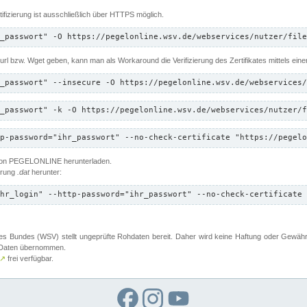
ifizierung ist ausschließlich über HTTPS möglich.
_passwort" -O https://pegelonline.wsv.de/webservices/nutzer/file
 Curl bzw. Wget geben, kann man als Workaround die Verifizierung des Zertifikates mittels ein
_passwort" --insecure -O https://pegelonline.wsv.de/webservices/
_passwort" -k -O https://pegelonline.wsv.de/webservices/nutzer/f
p-password="ihr_passwort" --no-check-certificate "https://pegelo
 von PEGELONLINE herunterladen.
terung
.dat
herunter:
hr_login" --http-password="ihr_passwort" --no-check-certificate 
 Bundes (WSV) stellt ungeprüfte Rohdaten bereit. Daher wird keine Haftung oder Gewährleis
er Daten übernommen.
↗
frei verfügbar.