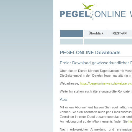
Überblick
REST-API
PEGELONLINE Downloads
Freier Download gewässerkundlicher 
Über diesen Dienst können Tagesdateien mit Mes
Die Zeitstempel in den Dateien liegen ganzjährig in
Webadresse:
https://pegelonline.wsv.de/webservic
Weiterhin stehen auch ältere ungeprüfte Rohdate
Abo
Mit einem Abonnement fassen Sie regelmäßig meh
können Sie sich alternativ auch per Email zustel
Zeitreihen in einer Datei zusammenzufassen und 
Anmeldung und zu den Abonnements finden Sie
hi
Nach erfolgreicher Anmeldung und erstmal