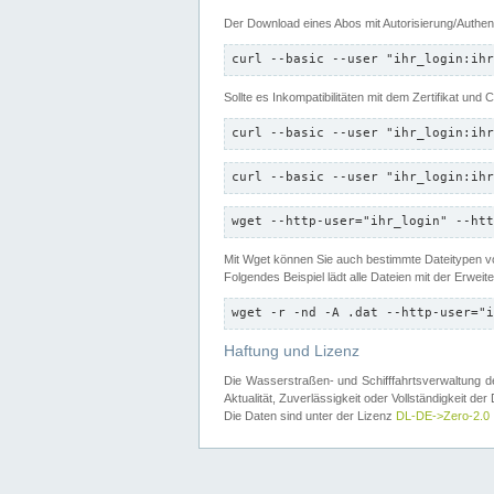
Der Download eines Abos mit Autorisierung/Authent
curl --basic --user "ihr_login:ihr
Sollte es Inkompatibilitäten mit dem Zertifikat und
curl --basic --user "ihr_login:ihr
curl --basic --user "ihr_login:ihr
wget --http-user="ihr_login" --htt
Mit Wget können Sie auch bestimmte Dateitypen
Folgendes Beispiel lädt alle Dateien mit der Erwei
wget -r -nd -A .dat --http-user="i
Haftung und Lizenz
Die Wasserstraßen- und Schifffahrtsverwaltung des
Aktualität, Zuverlässigkeit oder Vollständigkeit d
Die Daten sind unter der Lizenz
DL-DE->Zero-2.0