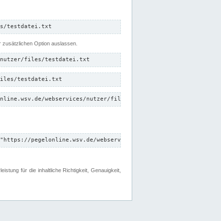
s/testdatei.txt
er zusätzlichen Option auslassen.
nutzer/files/testdatei.txt
iles/testdatei.txt
nline.wsv.de/webservices/nutzer/files/testdatei.txt"
"https://pegelonline.wsv.de/webservices/nutzer/files"
tung für die inhaltliche Richtigkeit, Genauigkeit,