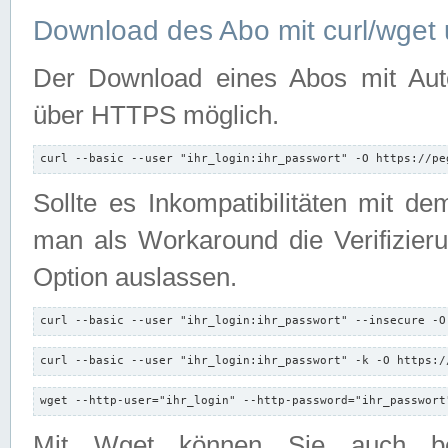
Download des Abo mit curl/wget 
Der Download eines Abos mit Autori
über HTTPS möglich.
curl --basic --user "ihr_login:ihr_passwort" -O https://pe
Sollte es Inkompatibilitäten mit d
man als Workaround die Verifizierun
Option auslassen.
curl --basic --user "ihr_login:ihr_passwort" --insecure -O
curl --basic --user "ihr_login:ihr_passwort" -k -O https:/
wget --http-user="ihr_login" --http-password="ihr_passwort
Mit Wget können Sie auch b