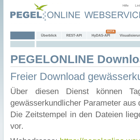
Hilfe
Lin
Überblick
REST-API
HyDAS-API
Visualisieru
PEGELONLINE Downlo
Freier Download gewässerku
Über diesen Dienst können Tag
gewässerkundlicher Parameter aus 
Die Zeitstempel in den Dateien lieg
vor.