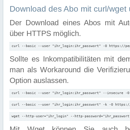
Download des Abo mit curl/wget 
Der Download eines Abos mit Autori
über HTTPS möglich.
curl --basic --user "ihr_login:ihr_passwort" -O https://pe
Sollte es Inkompatibilitäten mit d
man als Workaround die Verifizierun
Option auslassen.
curl --basic --user "ihr_login:ihr_passwort" --insecure -O
curl --basic --user "ihr_login:ihr_passwort" -k -O https:/
wget --http-user="ihr_login" --http-password="ihr_passwort
Mit Wget können Sie auch b