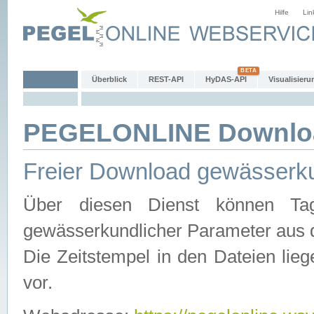
Hilfe
Lin
Überblick
REST-API
HyDAS-API
Visualisieru
PEGELONLINE Downlo
Freier Download gewässerku
Über diesen Dienst können Tag
gewässerkundlicher Parameter aus 
Die Zeitstempel in den Dateien lieg
vor.