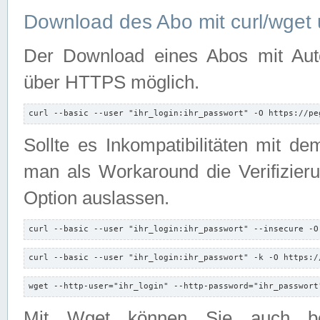
Download des Abo mit curl/wget 
Der Download eines Abos mit Autori
über HTTPS möglich.
curl --basic --user "ihr_login:ihr_passwort" -O https://pe
Sollte es Inkompatibilitäten mit d
man als Workaround die Verifizierun
Option auslassen.
curl --basic --user "ihr_login:ihr_passwort" --insecure -O
curl --basic --user "ihr_login:ihr_passwort" -k -O https:/
wget --http-user="ihr_login" --http-password="ihr_passwort
Mit Wget können Sie auch b