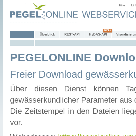
Hilfe
Lin
Überblick
REST-API
HyDAS-API
Visualisieru
PEGELONLINE Downlo
Freier Download gewässerku
Über diesen Dienst können Tag
gewässerkundlicher Parameter aus 
Die Zeitstempel in den Dateien lieg
vor.