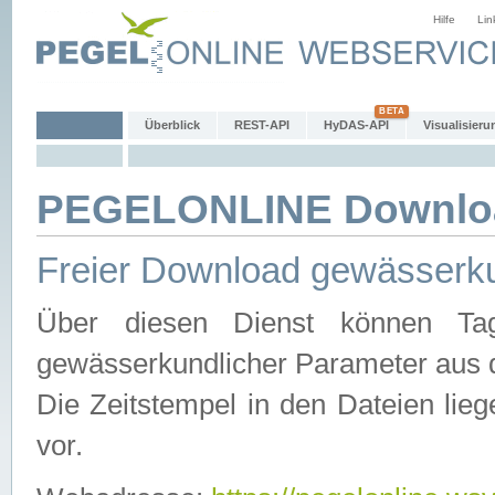
Hilfe
Lin
Überblick
REST-API
HyDAS-API
Visualisieru
PEGELONLINE Downlo
Freier Download gewässerku
Über diesen Dienst können Tag
gewässerkundlicher Parameter aus 
Die Zeitstempel in den Dateien lieg
vor.