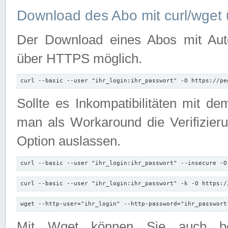
Download des Abo mit curl/wget 
Der Download eines Abos mit Autori
über HTTPS möglich.
curl --basic --user "ihr_login:ihr_passwort" -O https://pe
Sollte es Inkompatibilitäten mit d
man als Workaround die Verifizierun
Option auslassen.
curl --basic --user "ihr_login:ihr_passwort" --insecure -O
curl --basic --user "ihr_login:ihr_passwort" -k -O https:/
wget --http-user="ihr_login" --http-password="ihr_passwort
Mit Wget können Sie auch b