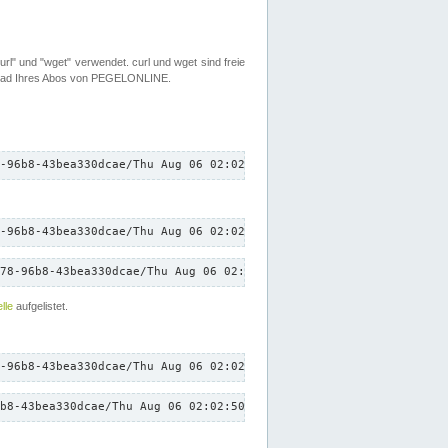
rl" und "wget" verwendet. curl und wget sind freie
load Ihres Abos von PEGELONLINE.
-96b8-43bea330dcae/Thu Aug 06 02:02:50 CEST 2026/down.txt"
-96b8-43bea330dcae/Thu Aug 06 02:02:50 CEST 2026/down.txt"
78-96b8-43bea330dcae/Thu Aug 06 02:02:50 CEST 2026/down.txt"
lle
aufgelistet.
-96b8-43bea330dcae/Thu Aug 06 02:02:50 CEST 2026/down.txt"
b8-43bea330dcae/Thu Aug 06 02:02:50 CEST 2026/down.txt"