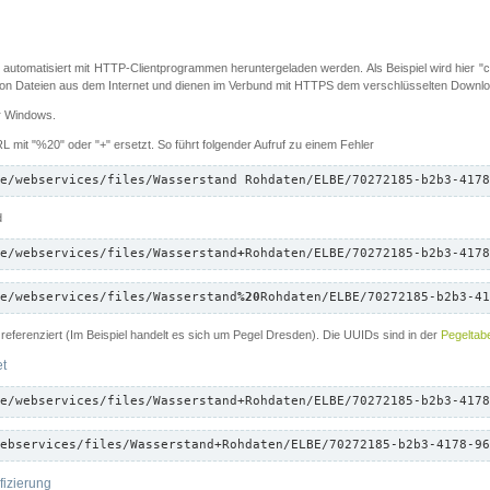
 automatisiert mit HTTP-Clientprogrammen heruntergeladen werden. Als Beispiel wird hier "cu
 Dateien aus dem Internet und dienen im Verbund mit HTTPS dem verschlüsselten Down
ür Windows.
 mit "%20" oder "+" ersetzt. So führt folgender Aufruf zu einem Fehler
e/webservices/files/Wasserstand Rohdaten/ELBE/70272185-b2b3-4178
d
e/webservices/files/Wasserstand
+
Rohdaten/ELBE/70272185-b2b3-4178
e/webservices/files/Wasserstand
%20
Rohdaten/ELBE/70272185-b2b3-41
referenziert (Im Beispiel handelt es sich um Pegel Dresden). Die UUIDs sind in der
Pegeltabe
et
e/webservices/files/Wasserstand+Rohdaten/ELBE/70272185-b2b3-4178
ebservices/files/Wasserstand+Rohdaten/ELBE/70272185-b2b3-4178-96
fizierung