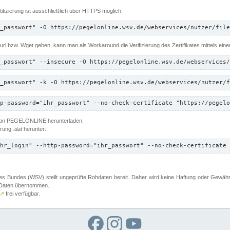
ifizierung ist ausschließlich über HTTPS möglich.
_passwort" -O https://pegelonline.wsv.de/webservices/nutzer/file
 Curl bzw. Wget geben, kann man als Workaround die Verifizierung des Zertifikates mittels ein
_passwort" --insecure -O https://pegelonline.wsv.de/webservices/
_passwort" -k -O https://pegelonline.wsv.de/webservices/nutzer/f
p-password="ihr_passwort" --no-check-certificate "https://pegelo
 von PEGELONLINE herunterladen.
terung
.dat
herunter:
hr_login" --http-password="ihr_passwort" --no-check-certificate 
 Bundes (WSV) stellt ungeprüfte Rohdaten bereit. Daher wird keine Haftung oder Gewährleis
er Daten übernommen.
↗
frei verfügbar.