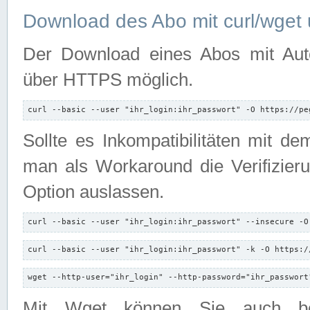
Download des Abo mit curl/wget 
Der Download eines Abos mit Autori
über HTTPS möglich.
curl --basic --user "ihr_login:ihr_passwort" -O https://pe
Sollte es Inkompatibilitäten mit d
man als Workaround die Verifizierun
Option auslassen.
curl --basic --user "ihr_login:ihr_passwort" --insecure -O
curl --basic --user "ihr_login:ihr_passwort" -k -O https:/
wget --http-user="ihr_login" --http-password="ihr_passwort
Mit Wget können Sie auch b