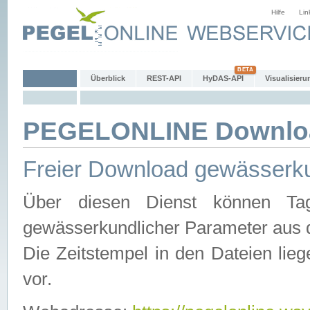
Hilfe
Lin
Überblick
REST-API
HyDAS-API
Visualisieru
PEGELONLINE Downlo
Freier Download gewässerku
Über diesen Dienst können Tag
gewässerkundlicher Parameter aus 
Die Zeitstempel in den Dateien lieg
vor.