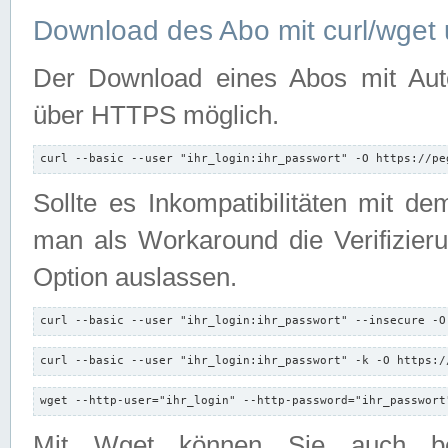
Download des Abo mit curl/wget 
Der Download eines Abos mit Autori
über HTTPS möglich.
curl --basic --user "ihr_login:ihr_passwort" -O https://pe
Sollte es Inkompatibilitäten mit d
man als Workaround die Verifizierun
Option auslassen.
curl --basic --user "ihr_login:ihr_passwort" --insecure -O
curl --basic --user "ihr_login:ihr_passwort" -k -O https:/
wget --http-user="ihr_login" --http-password="ihr_passwort
Mit Wget können Sie auch b