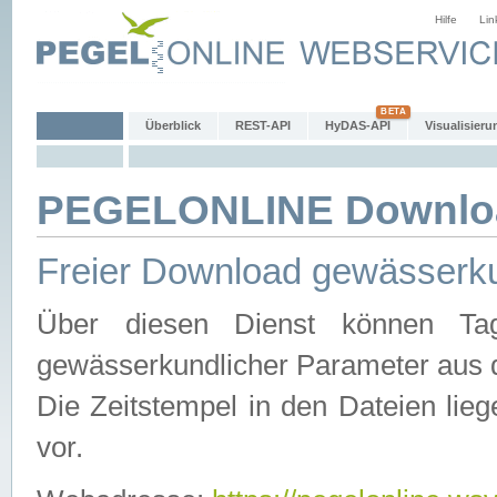
Hilfe
Lin
Überblick
REST-API
HyDAS-API
Visualisieru
PEGELONLINE Downlo
Freier Download gewässerku
Über diesen Dienst können Tag
gewässerkundlicher Parameter aus 
Die Zeitstempel in den Dateien lieg
vor.