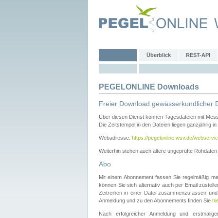
Überblick
REST-API
PEGELONLINE Downloads
Freier Download gewässerkundlicher 
Über diesen Dienst können Tagesdateien mit Mes
Die Zeitstempel in den Dateien liegen ganzjährig in
Webadresse:
https://pegelonline.wsv.de/webservic
Weiterhin stehen auch ältere ungeprüfte Rohdate
Abo
Mit einem Abonnement fassen Sie regelmäßig meh
können Sie sich alternativ auch per Email zustel
Zeitreihen in einer Datei zusammenzufassen und 
Anmeldung und zu den Abonnements finden Sie
hi
Nach erfolgreicher Anmeldung und erstmal