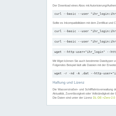
Der Download eines Abos mit Autorisierung/Authent
curl --basic --user "ihr_login:ihr
Sollte es Inkompatibilitäten mit dem Zertifikat und
curl --basic --user "ihr_login:ihr
curl --basic --user "ihr_login:ihr
wget --http-user="ihr_login" --htt
Mit Wget können Sie auch bestimmte Dateitypen
Folgendes Beispiel lädt alle Dateien mit der Erwei
wget -r -nd -A .dat --http-user="i
Haftung und Lizenz
Die Wasserstraßen- und Schifffahrtsverwaltung des
Aktualität, Zuverlässigkeit oder Vollständigkeit d
Die Daten sind unter der Lizenz
DL-DE->Zero-2.0