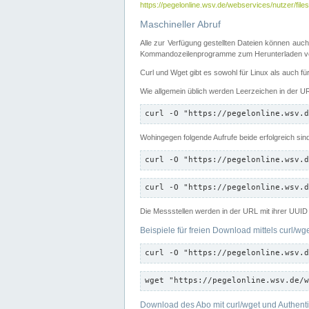
https://pegelonline.wsv.de/webservices/nutzer/files
Maschineller Abruf
Alle zur Verfügung gestellten Dateien können auch
Kommandozeilenprogramme zum Herunterladen von
Curl und Wget gibt es sowohl für Linux als auch f
Wie allgemein üblich werden Leerzeichen in der URL
curl -O "https://pegelonline.wsv.d
Wohingegen folgende Aufrufe beide erfolgreich sin
curl -O "https://pegelonline.wsv.d
curl -O "https://pegelonline.wsv.d
Die Messstellen werden in der URL mit ihrer UUID 
Beispiele für freien Download mittels curl/wg
curl -O "https://pegelonline.wsv.d
wget "https://pegelonline.wsv.de/w
Download des Abo mit curl/wget und Authenti