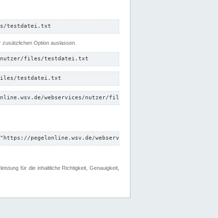
s/testdatei.txt
er zusätzlichen Option auslassen.
nutzer/files/testdatei.txt
iles/testdatei.txt
nline.wsv.de/webservices/nutzer/files/testdatei.txt"
"https://pegelonline.wsv.de/webservices/nutzer/files"
tung für die inhaltliche Richtigkeit, Genauigkeit,