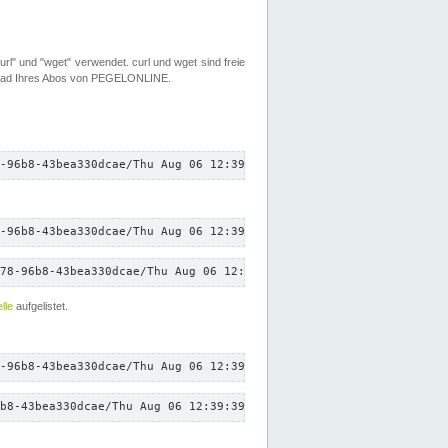
rl" und "wget" verwendet. curl und wget sind freie
load Ihres Abos von PEGELONLINE.
-96b8-43bea330dcae/Thu Aug 06 12:39:39 CEST 2026/down.txt"
-96b8-43bea330dcae/Thu Aug 06 12:39:39 CEST 2026/down.txt"
78-96b8-43bea330dcae/Thu Aug 06 12:39:39 CEST 2026/down.txt"
lle
aufgelistet.
-96b8-43bea330dcae/Thu Aug 06 12:39:39 CEST 2026/down.txt"
b8-43bea330dcae/Thu Aug 06 12:39:39 CEST 2026/down.txt"