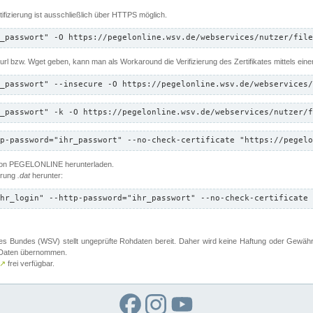
ifizierung ist ausschließlich über HTTPS möglich.
_passwort" -O https://pegelonline.wsv.de/webservices/nutzer/file
 Curl bzw. Wget geben, kann man als Workaround die Verifizierung des Zertifikates mittels ein
_passwort" --insecure -O https://pegelonline.wsv.de/webservices/
_passwort" -k -O https://pegelonline.wsv.de/webservices/nutzer/f
p-password="ihr_passwort" --no-check-certificate "https://pegelo
 von PEGELONLINE herunterladen.
terung
.dat
herunter:
hr_login" --http-password="ihr_passwort" --no-check-certificate 
 Bundes (WSV) stellt ungeprüfte Rohdaten bereit. Daher wird keine Haftung oder Gewährleis
er Daten übernommen.
↗
frei verfügbar.