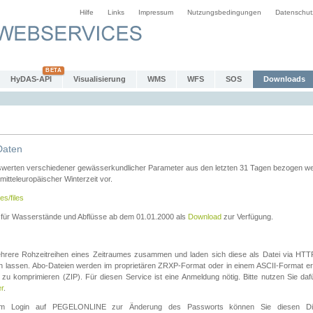
Hilfe
Links
Impressum
Nutzungsbedingungen
Datenschut
HyDAS-API
Visualisierung
WMS
WFS
SOS
Downloads
Daten
swerten verschiedener gewässerkundlicher Parameter aus den letzten 31 Tagen bezogen w
 mitteleuropäischer Winterzeit vor.
es/files
n für Wasserstände und Abflüsse ab dem 01.01.2000 als
Download
zur Verfügung.
rere Rohzeitreihen eines Zeitraumes zusammen und laden sich diese als Datei via HTTPS
len lassen. Abo-Dateien werden im proprietären ZRXP-Format oder in einem ASCII-Format ers
zu komprimieren (ZIP). Für diesen Service ist eine Anmeldung nötig. Bitte nutzen Sie d
er
.
igem Login auf PEGELONLINE zur Änderung des Passworts können Sie diesen Die