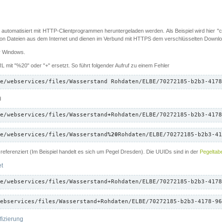
 automatisiert mit HTTP-Clientprogrammen heruntergeladen werden. Als Beispiel wird hier "cu
 Dateien aus dem Internet und dienen im Verbund mit HTTPS dem verschlüsselten Down
ür Windows.
 mit "%20" oder "+" ersetzt. So führt folgender Aufruf zu einem Fehler
e/webservices/files/Wasserstand Rohdaten/ELBE/70272185-b2b3-4178
d
e/webservices/files/Wasserstand
+
Rohdaten/ELBE/70272185-b2b3-4178
e/webservices/files/Wasserstand
%20
Rohdaten/ELBE/70272185-b2b3-41
referenziert (Im Beispiel handelt es sich um Pegel Dresden). Die UUIDs sind in der
Pegeltabe
et
e/webservices/files/Wasserstand+Rohdaten/ELBE/70272185-b2b3-4178
ebservices/files/Wasserstand+Rohdaten/ELBE/70272185-b2b3-4178-96
fizierung