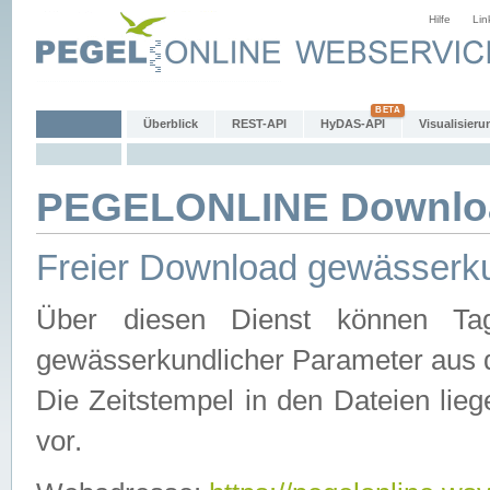
Hilfe
Lin
Überblick
REST-API
HyDAS-API
Visualisieru
PEGELONLINE Downlo
Freier Download gewässerku
Über diesen Dienst können Tag
gewässerkundlicher Parameter aus 
Die Zeitstempel in den Dateien lieg
vor.