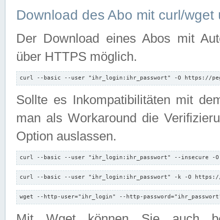
Download des Abo mit curl/wget 
Der Download eines Abos mit Autori
über HTTPS möglich.
curl --basic --user "ihr_login:ihr_passwort" -O https://pe
Sollte es Inkompatibilitäten mit d
man als Workaround die Verifizierun
Option auslassen.
curl --basic --user "ihr_login:ihr_passwort" --insecure -O
curl --basic --user "ihr_login:ihr_passwort" -k -O https:/
wget --http-user="ihr_login" --http-password="ihr_passwort
Mit Wget können Sie auch b