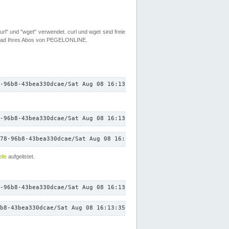
rl" und "wget" verwendet. curl und wget sind freie
load Ihres Abos von PEGELONLINE.
-96b8-43bea330dcae/Sat Aug 08 16:13:35 CEST 2026/down.txt"
-96b8-43bea330dcae/Sat Aug 08 16:13:35 CEST 2026/down.txt"
78-96b8-43bea330dcae/Sat Aug 08 16:13:35 CEST 2026/down.txt"
lle
aufgelistet.
-96b8-43bea330dcae/Sat Aug 08 16:13:35 CEST 2026/down.txt"
b8-43bea330dcae/Sat Aug 08 16:13:35 CEST 2026/down.txt"