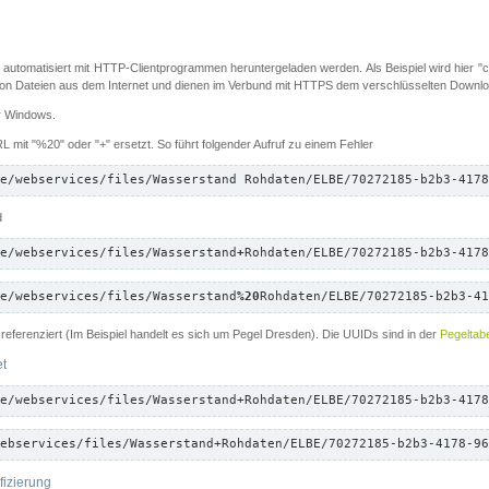
 automatisiert mit HTTP-Clientprogrammen heruntergeladen werden. Als Beispiel wird hier "cu
 Dateien aus dem Internet und dienen im Verbund mit HTTPS dem verschlüsselten Down
ür Windows.
 mit "%20" oder "+" ersetzt. So führt folgender Aufruf zu einem Fehler
e/webservices/files/Wasserstand Rohdaten/ELBE/70272185-b2b3-4178
d
e/webservices/files/Wasserstand
+
Rohdaten/ELBE/70272185-b2b3-4178
e/webservices/files/Wasserstand
%20
Rohdaten/ELBE/70272185-b2b3-41
referenziert (Im Beispiel handelt es sich um Pegel Dresden). Die UUIDs sind in der
Pegeltabe
et
e/webservices/files/Wasserstand+Rohdaten/ELBE/70272185-b2b3-4178
ebservices/files/Wasserstand+Rohdaten/ELBE/70272185-b2b3-4178-96
fizierung