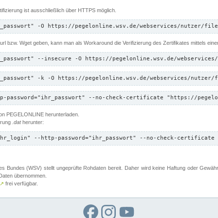
ifizierung ist ausschließlich über HTTPS möglich.
_passwort" -O https://pegelonline.wsv.de/webservices/nutzer/file
 Curl bzw. Wget geben, kann man als Workaround die Verifizierung des Zertifikates mittels ein
_passwort" --insecure -O https://pegelonline.wsv.de/webservices/
_passwort" -k -O https://pegelonline.wsv.de/webservices/nutzer/f
p-password="ihr_passwort" --no-check-certificate "https://pegelo
 von PEGELONLINE herunterladen.
terung
.dat
herunter:
hr_login" --http-password="ihr_passwort" --no-check-certificate 
 Bundes (WSV) stellt ungeprüfte Rohdaten bereit. Daher wird keine Haftung oder Gewährleis
er Daten übernommen.
↗
frei verfügbar.