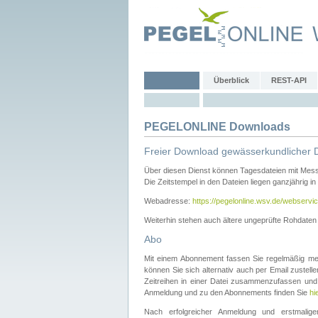
Überblick
REST-API
PEGELONLINE Downloads
Freier Download gewässerkundlicher 
Über diesen Dienst können Tagesdateien mit Mes
Die Zeitstempel in den Dateien liegen ganzjährig in
Webadresse:
https://pegelonline.wsv.de/webservic
Weiterhin stehen auch ältere ungeprüfte Rohdate
Abo
Mit einem Abonnement fassen Sie regelmäßig meh
können Sie sich alternativ auch per Email zustel
Zeitreihen in einer Datei zusammenzufassen und 
Anmeldung und zu den Abonnements finden Sie
hi
Nach erfolgreicher Anmeldung und erstmal