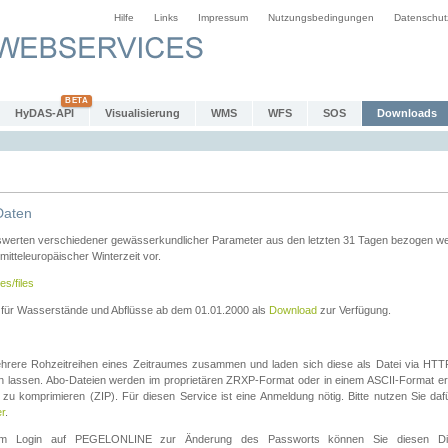
Hilfe
Links
Impressum
Nutzungsbedingungen
Datenschut
HyDAS-API
Visualisierung
WMS
WFS
SOS
Downloads
Daten
swerten verschiedener gewässerkundlicher Parameter aus den letzten 31 Tagen bezogen w
 mitteleuropäischer Winterzeit vor.
es/files
n für Wasserstände und Abflüsse ab dem 01.01.2000 als
Download
zur Verfügung.
rere Rohzeitreihen eines Zeitraumes zusammen und laden sich diese als Datei via HTTPS
len lassen. Abo-Dateien werden im proprietären ZRXP-Format oder in einem ASCII-Format ers
zu komprimieren (ZIP). Für diesen Service ist eine Anmeldung nötig. Bitte nutzen Sie d
er
.
igem Login auf PEGELONLINE zur Änderung des Passworts können Sie diesen Die