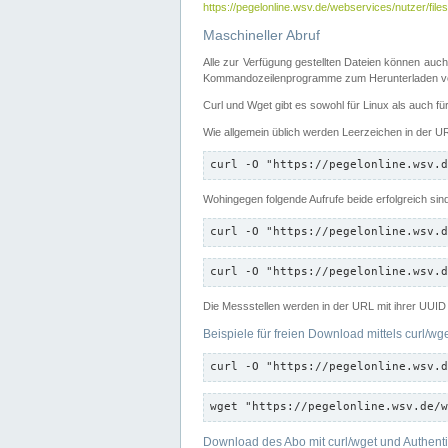
https://pegelonline.wsv.de/webservices/nutzer/files
Maschineller Abruf
Alle zur Verfügung gestellten Dateien können auch
Kommandozeilenprogramme zum Herunterladen von
Curl und Wget gibt es sowohl für Linux als auch f
Wie allgemein üblich werden Leerzeichen in der URL
curl -O "https://pegelonline.wsv.d
Wohingegen folgende Aufrufe beide erfolgreich sin
curl -O "https://pegelonline.wsv.d
curl -O "https://pegelonline.wsv.d
Die Messstellen werden in der URL mit ihrer UUID 
Beispiele für freien Download mittels curl/wg
curl -O "https://pegelonline.wsv.d
wget "https://pegelonline.wsv.de/w
Download des Abo mit curl/wget und Authenti