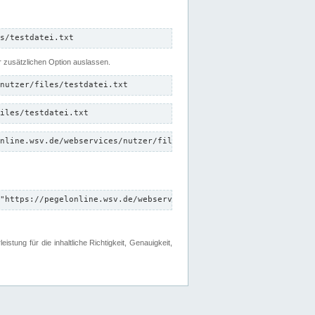
s/testdatei.txt
er zusätzlichen Option auslassen.
nutzer/files/testdatei.txt
iles/testdatei.txt
nline.wsv.de/webservices/nutzer/files/testdatei.txt"
"https://pegelonline.wsv.de/webservices/nutzer/files"
tung für die inhaltliche Richtigkeit, Genauigkeit,