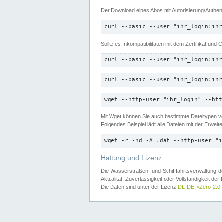
Der Download eines Abos mit Autorisierung/Authent
curl --basic --user "ihr_login:ihr
Sollte es Inkompatibilitäten mit dem Zertifikat und
curl --basic --user "ihr_login:ihr
curl --basic --user "ihr_login:ihr
wget --http-user="ihr_login" --htt
Mit Wget können Sie auch bestimmte Dateitypen
Folgendes Beispiel lädt alle Dateien mit der Erwei
wget -r -nd -A .dat --http-user="i
Haftung und Lizenz
Die Wasserstraßen- und Schifffahrtsverwaltung des
Aktualität, Zuverlässigkeit oder Vollständigkeit d
Die Daten sind unter der Lizenz
DL-DE->Zero-2.0