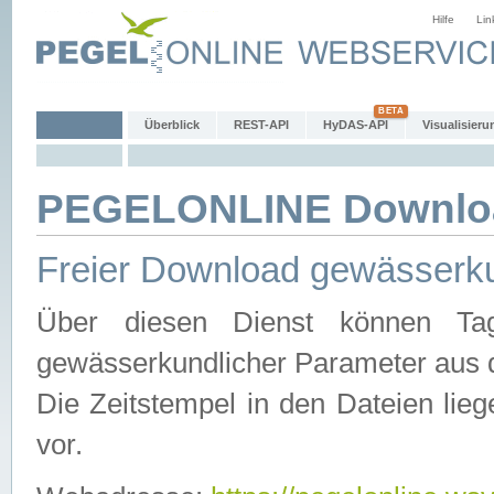
Hilfe
Lin
Überblick
REST-API
HyDAS-API
Visualisieru
PEGELONLINE Downlo
Freier Download gewässerku
Über diesen Dienst können Tag
gewässerkundlicher Parameter aus 
Die Zeitstempel in den Dateien lieg
vor.