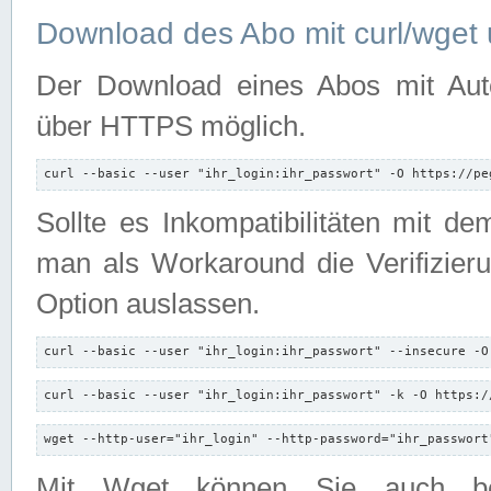
Download des Abo mit curl/wget 
Der Download eines Abos mit Autori
über HTTPS möglich.
curl --basic --user "ihr_login:ihr_passwort" -O https://pe
Sollte es Inkompatibilitäten mit d
man als Workaround die Verifizierun
Option auslassen.
curl --basic --user "ihr_login:ihr_passwort" --insecure -O
curl --basic --user "ihr_login:ihr_passwort" -k -O https:/
wget --http-user="ihr_login" --http-password="ihr_passwort
Mit Wget können Sie auch b