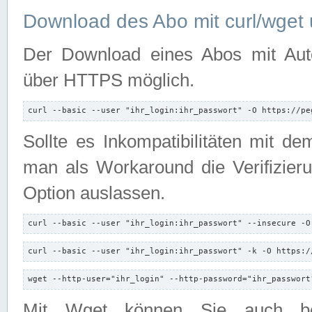
Download des Abo mit curl/wget 
Der Download eines Abos mit Autori
über HTTPS möglich.
curl --basic --user "ihr_login:ihr_passwort" -O https://pe
Sollte es Inkompatibilitäten mit d
man als Workaround die Verifizierun
Option auslassen.
curl --basic --user "ihr_login:ihr_passwort" --insecure -O
curl --basic --user "ihr_login:ihr_passwort" -k -O https:/
wget --http-user="ihr_login" --http-password="ihr_passwort
Mit Wget können Sie auch b