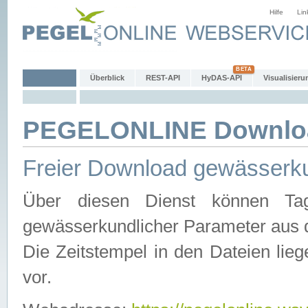
Hilfe
Lin
Überblick
REST-API
HyDAS-API
Visualisieru
PEGELONLINE Downlo
Freier Download gewässerku
Über diesen Dienst können Tag
gewässerkundlicher Parameter aus 
Die Zeitstempel in den Dateien lieg
vor.