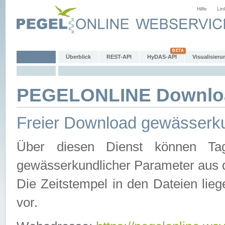
Hilfe
Lin
Überblick
REST-API
HyDAS-API
Visualisieru
PEGELONLINE Downlo
Freier Download gewässerku
Über diesen Dienst können Tag
gewässerkundlicher Parameter aus 
Die Zeitstempel in den Dateien lieg
vor.