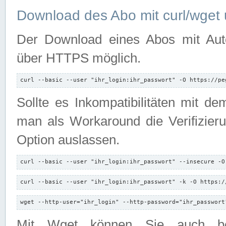
Download des Abo mit curl/wget 
Der Download eines Abos mit Autori
über HTTPS möglich.
curl --basic --user "ihr_login:ihr_passwort" -O https://pe
Sollte es Inkompatibilitäten mit d
man als Workaround die Verifizierun
Option auslassen.
curl --basic --user "ihr_login:ihr_passwort" --insecure -O
curl --basic --user "ihr_login:ihr_passwort" -k -O https:/
wget --http-user="ihr_login" --http-password="ihr_passwort
Mit Wget können Sie auch b