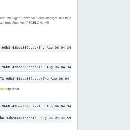
rl" und "wget" verwendet. curl und wget sind freie
load Ihres Abos von PEGELONLINE.
-96b8-43bea330dcae/Thu Aug 06 04:34:59 CEST 2026/down.txt"
-96b8-43bea330dcae/Thu Aug 06 04:34:59 CEST 2026/down.txt"
78-96b8-43bea330dcae/Thu Aug 06 04:34:59 CEST 2026/down.txt"
lle
aufgelistet.
-96b8-43bea330dcae/Thu Aug 06 04:34:59 CEST 2026/down.txt"
b8-43bea330dcae/Thu Aug 06 04:34:59 CEST 2026/down.txt"