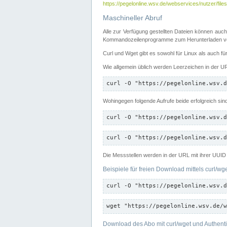
https://pegelonline.wsv.de/webservices/nutzer/files
Maschineller Abruf
Alle zur Verfügung gestellten Dateien können auch
Kommandozeilenprogramme zum Herunterladen von
Curl und Wget gibt es sowohl für Linux als auch f
Wie allgemein üblich werden Leerzeichen in der URL
curl -O "https://pegelonline.wsv.d
Wohingegen folgende Aufrufe beide erfolgreich sin
curl -O "https://pegelonline.wsv.d
curl -O "https://pegelonline.wsv.d
Die Messstellen werden in der URL mit ihrer UUID 
Beispiele für freien Download mittels curl/wg
curl -O "https://pegelonline.wsv.d
wget "https://pegelonline.wsv.de/w
Download des Abo mit curl/wget und Authenti