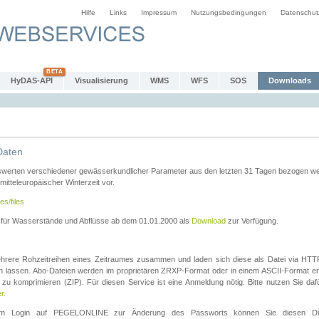
Hilfe
Links
Impressum
Nutzungsbedingungen
Datenschut
HyDAS-API
Visualisierung
WMS
WFS
SOS
Downloads
Daten
swerten verschiedener gewässerkundlicher Parameter aus den letzten 31 Tagen bezogen w
 mitteleuropäischer Winterzeit vor.
es/files
n für Wasserstände und Abflüsse ab dem 01.01.2000 als
Download
zur Verfügung.
rere Rohzeitreihen eines Zeitraumes zusammen und laden sich diese als Datei via HTTPS
len lassen. Abo-Dateien werden im proprietären ZRXP-Format oder in einem ASCII-Format ers
zu komprimieren (ZIP). Für diesen Service ist eine Anmeldung nötig. Bitte nutzen Sie d
er
.
igem Login auf PEGELONLINE zur Änderung des Passworts können Sie diesen Die