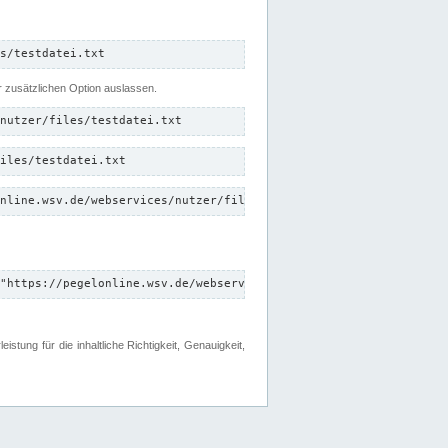
s/testdatei.txt
er zusätzlichen Option auslassen.
nutzer/files/testdatei.txt
iles/testdatei.txt
nline.wsv.de/webservices/nutzer/files/testdatei.txt"
"https://pegelonline.wsv.de/webservices/nutzer/files"
tung für die inhaltliche Richtigkeit, Genauigkeit,