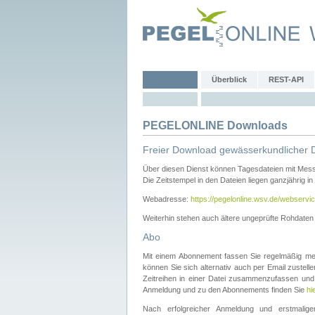
Überblick
REST-API
PEGELONLINE Downloads
Freier Download gewässerkundlicher 
Über diesen Dienst können Tagesdateien mit Mes
Die Zeitstempel in den Dateien liegen ganzjährig in
Webadresse:
https://pegelonline.wsv.de/webservic
Weiterhin stehen auch ältere ungeprüfte Rohdate
Abo
Mit einem Abonnement fassen Sie regelmäßig meh
können Sie sich alternativ auch per Email zustel
Zeitreihen in einer Datei zusammenzufassen und 
Anmeldung und zu den Abonnements finden Sie
hi
Nach erfolgreicher Anmeldung und erstmal