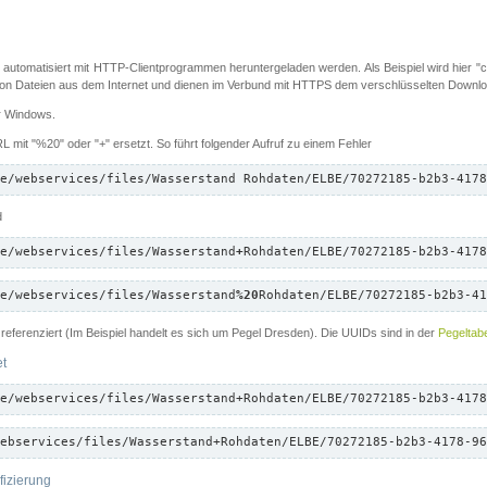
 automatisiert mit HTTP-Clientprogrammen heruntergeladen werden. Als Beispiel wird hier "cu
 Dateien aus dem Internet und dienen im Verbund mit HTTPS dem verschlüsselten Down
ür Windows.
 mit "%20" oder "+" ersetzt. So führt folgender Aufruf zu einem Fehler
e/webservices/files/Wasserstand Rohdaten/ELBE/70272185-b2b3-4178
d
e/webservices/files/Wasserstand
+
Rohdaten/ELBE/70272185-b2b3-4178
e/webservices/files/Wasserstand
%20
Rohdaten/ELBE/70272185-b2b3-41
referenziert (Im Beispiel handelt es sich um Pegel Dresden). Die UUIDs sind in der
Pegeltabe
et
e/webservices/files/Wasserstand+Rohdaten/ELBE/70272185-b2b3-4178
ebservices/files/Wasserstand+Rohdaten/ELBE/70272185-b2b3-4178-96
fizierung