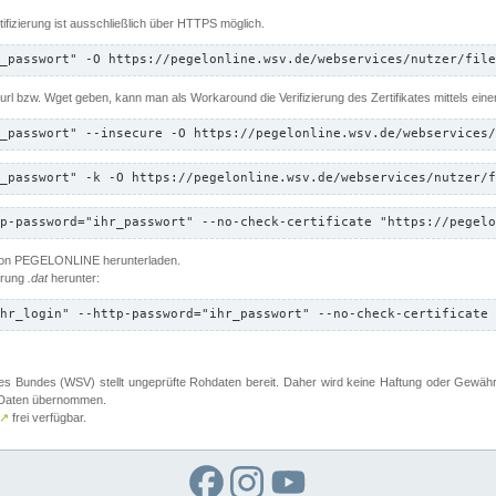
ifizierung ist ausschließlich über HTTPS möglich.
_passwort" -O https://pegelonline.wsv.de/webservices/nutzer/file
 Curl bzw. Wget geben, kann man als Workaround die Verifizierung des Zertifikates mittels ein
_passwort" --insecure -O https://pegelonline.wsv.de/webservices/
_passwort" -k -O https://pegelonline.wsv.de/webservices/nutzer/f
p-password="ihr_passwort" --no-check-certificate "https://pegelo
 von PEGELONLINE herunterladen.
terung
.dat
herunter:
hr_login" --http-password="ihr_passwort" --no-check-certificate 
 Bundes (WSV) stellt ungeprüfte Rohdaten bereit. Daher wird keine Haftung oder Gewährleis
er Daten übernommen.
↗
frei verfügbar.