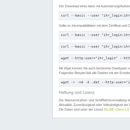
Der Download eines Abos mit Autorisierung/Authent
curl --basic --user "ihr_login:ihr
Sollte es Inkompatibilitäten mit dem Zertifikat und
curl --basic --user "ihr_login:ihr
curl --basic --user "ihr_login:ihr
wget --http-user="ihr_login" --htt
Mit Wget können Sie auch bestimmte Dateitypen
Folgendes Beispiel lädt alle Dateien mit der Erwei
wget -r -nd -A .dat --http-user="i
Haftung und Lizenz
Die Wasserstraßen- und Schifffahrtsverwaltung des
Aktualität, Zuverlässigkeit oder Vollständigkeit d
Die Daten sind unter der Lizenz
DL-DE->Zero-2.0