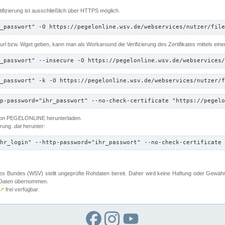
ifizierung ist ausschließlich über HTTPS möglich.
_passwort" -O https://pegelonline.wsv.de/webservices/nutzer/file
 Curl bzw. Wget geben, kann man als Workaround die Verifizierung des Zertifikates mittels ein
_passwort" --insecure -O https://pegelonline.wsv.de/webservices/
_passwort" -k -O https://pegelonline.wsv.de/webservices/nutzer/f
p-password="ihr_passwort" --no-check-certificate "https://pegelo
 von PEGELONLINE herunterladen.
terung
.dat
herunter:
hr_login" --http-password="ihr_passwort" --no-check-certificate 
 Bundes (WSV) stellt ungeprüfte Rohdaten bereit. Daher wird keine Haftung oder Gewährleis
er Daten übernommen.
↗
frei verfügbar.