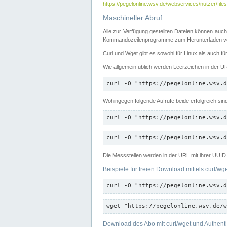
https://pegelonline.wsv.de/webservices/nutzer/files
Maschineller Abruf
Alle zur Verfügung gestellten Dateien können auch
Kommandozeilenprogramme zum Herunterladen von
Curl und Wget gibt es sowohl für Linux als auch f
Wie allgemein üblich werden Leerzeichen in der URL
curl -O "https://pegelonline.wsv.d
Wohingegen folgende Aufrufe beide erfolgreich sin
curl -O "https://pegelonline.wsv.d
curl -O "https://pegelonline.wsv.d
Die Messstellen werden in der URL mit ihrer UUID 
Beispiele für freien Download mittels curl/wg
curl -O "https://pegelonline.wsv.d
wget "https://pegelonline.wsv.de/w
Download des Abo mit curl/wget und Authenti