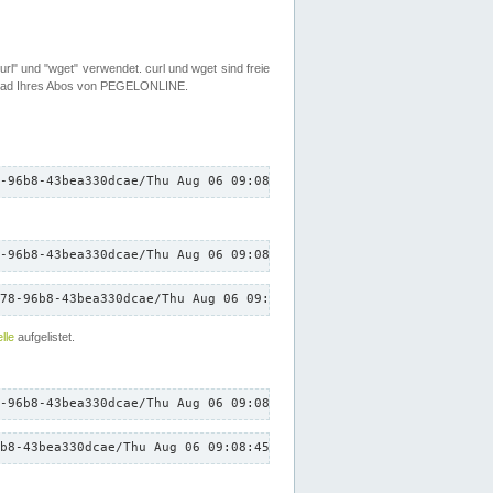
rl" und "wget" verwendet. curl und wget sind freie
load Ihres Abos von PEGELONLINE.
-96b8-43bea330dcae/Thu Aug 06 09:08:45 CEST 2026/down.txt"
-96b8-43bea330dcae/Thu Aug 06 09:08:45 CEST 2026/down.txt"
78-96b8-43bea330dcae/Thu Aug 06 09:08:45 CEST 2026/down.txt"
lle
aufgelistet.
-96b8-43bea330dcae/Thu Aug 06 09:08:45 CEST 2026/down.txt"
b8-43bea330dcae/Thu Aug 06 09:08:45 CEST 2026/down.txt"