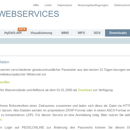
Hilfe
Links
Impressum
Nutzungsbedingungen
Datenschut
HyDAS-API
Visualisierung
WMS
WFS
SOS
Downloads
Daten
swerten verschiedener gewässerkundlicher Parameter aus den letzten 31 Tagen bezogen w
 mitteleuropäischer Winterzeit vor.
es/files
n für Wasserstände und Abflüsse ab dem 01.01.2000 als
Download
zur Verfügung.
rere Rohzeitreihen eines Zeitraumes zusammen und laden sich diese als Datei via HTTPS
len lassen. Abo-Dateien werden im proprietären ZRXP-Format oder in einem ASCII-Format ers
zu komprimieren (ZIP). Für diesen Service ist eine Anmeldung nötig. Bitte nutzen Sie d
er
.
igem Login auf PEGELONLINE zur Änderung des Passworts können Sie diesen Die