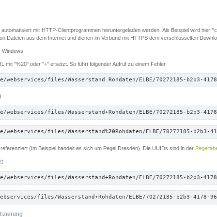
 automatisiert mit HTTP-Clientprogrammen heruntergeladen werden. Als Beispiel wird hier "cu
 Dateien aus dem Internet und dienen im Verbund mit HTTPS dem verschlüsselten Down
ür Windows.
 mit "%20" oder "+" ersetzt. So führt folgender Aufruf zu einem Fehler
e/webservices/files/Wasserstand Rohdaten/ELBE/70272185-b2b3-4178
d
e/webservices/files/Wasserstand
+
Rohdaten/ELBE/70272185-b2b3-4178
e/webservices/files/Wasserstand
%20
Rohdaten/ELBE/70272185-b2b3-41
referenziert (Im Beispiel handelt es sich um Pegel Dresden). Die UUIDs sind in der
Pegeltabe
et
e/webservices/files/Wasserstand+Rohdaten/ELBE/70272185-b2b3-4178
ebservices/files/Wasserstand+Rohdaten/ELBE/70272185-b2b3-4178-96
fizierung