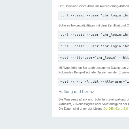
Der Download eines Abos mit Autorisierung/Authent
curl --basic --user "ihr_login:ihr
Sollte es Inkompatibilitäten mit dem Zertifikat und
curl --basic --user "ihr_login:ihr
curl --basic --user "ihr_login:ihr
wget --http-user="ihr_login" --htt
Mit Wget können Sie auch bestimmte Dateitypen
Folgendes Beispiel lädt alle Dateien mit der Erwei
wget -r -nd -A .dat --http-user="i
Haftung und Lizenz
Die Wasserstraßen- und Schifffahrtsverwaltung des
Aktualität, Zuverlässigkeit oder Vollständigkeit d
Die Daten sind unter der Lizenz
DL-DE->Zero-2.0