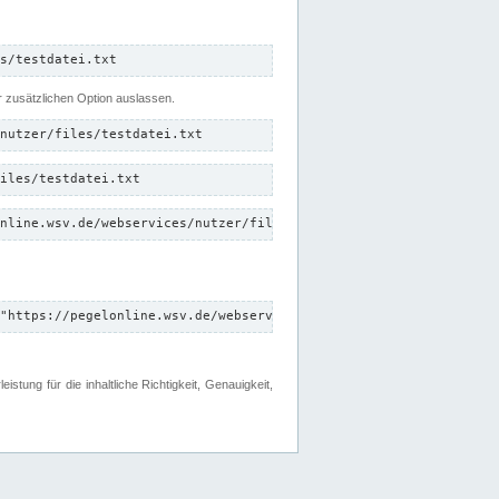
s/testdatei.txt
er zusätzlichen Option auslassen.
nutzer/files/testdatei.txt
iles/testdatei.txt
nline.wsv.de/webservices/nutzer/files/testdatei.txt"
"https://pegelonline.wsv.de/webservices/nutzer/files"
tung für die inhaltliche Richtigkeit, Genauigkeit,