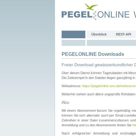
Überblick
REST-API
PEGELONLINE Downloads
Freier Download gewässerkundlicher 
Über diesen Dienst können Tagesdateien mit Mes
Die Zeitstempel in den Dateien liegen ganzjährig in
Webadresse:
https://pegelonline.wsv.de/webservic
Weiterhin stehen auch ältere ungeprüfte Rohdate
Abo
Mit einem Abonnement fassen Sie regelmäßig meh
können Sie sich alternativ auch per Email zustel
Zeitreihen in einer Datei zusammenzufassen und 
Anmeldung und zu den Abonnements finden Sie
hi
Nach erfolgreicher Anmeldung und erstmal