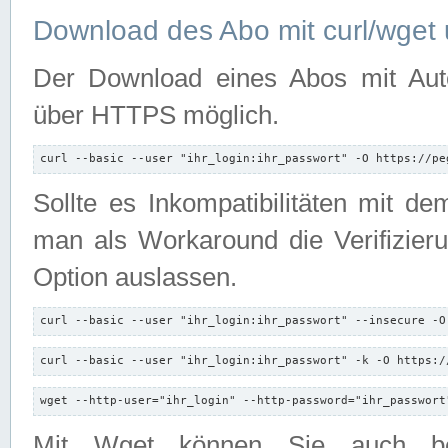
Download des Abo mit curl/wget 
Der Download eines Abos mit Autori
über HTTPS möglich.
curl --basic --user "ihr_login:ihr_passwort" -O https://pe
Sollte es Inkompatibilitäten mit d
man als Workaround die Verifizierun
Option auslassen.
curl --basic --user "ihr_login:ihr_passwort" --insecure -O
curl --basic --user "ihr_login:ihr_passwort" -k -O https:/
wget --http-user="ihr_login" --http-password="ihr_passwort
Mit Wget können Sie auch b