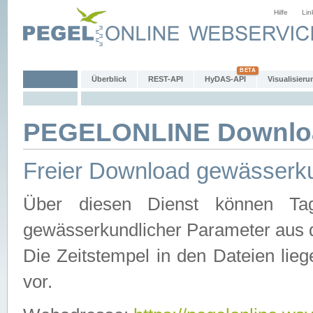
Hilfe
Lin
Überblick
REST-API
HyDAS-API
Visualisieru
PEGELONLINE Downlo
Freier Download gewässerku
Über diesen Dienst können Tag
gewässerkundlicher Parameter aus 
Die Zeitstempel in den Dateien lieg
vor.