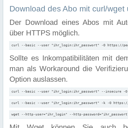
Download des Abo mit curl/wget 
Der Download eines Abos mit Autori
über HTTPS möglich.
curl --basic --user "ihr_login:ihr_passwort" -O https://pe
Sollte es Inkompatibilitäten mit d
man als Workaround die Verifizierun
Option auslassen.
curl --basic --user "ihr_login:ihr_passwort" --insecure -O
curl --basic --user "ihr_login:ihr_passwort" -k -O https:/
wget --http-user="ihr_login" --http-password="ihr_passwort
Mit Wget können Sie auch b