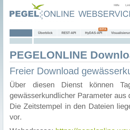
Hilfe
Lin
Überblick
REST-API
HyDAS-API
Visualisieru
PEGELONLINE Downlo
Freier Download gewässerku
Über diesen Dienst können Tag
gewässerkundlicher Parameter aus 
Die Zeitstempel in den Dateien lieg
vor.