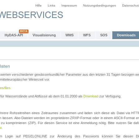
Hilfe
Links
Impressum
Nutzungsbedingungen
Datenschut
HyDAS-API
Visualisierung
WMS
WFS
SOS
Downloads
Daten
swerten verschiedener gewässerkundlicher Parameter aus den letzten 31 Tagen bezogen w
 mitteleuropäischer Winterzeit vor.
es/files
n für Wasserstände und Abflüsse ab dem 01.01.2000 als
Download
zur Verfügung.
rere Rohzeitreihen eines Zeitraumes zusammen und laden sich diese als Datei via HTTPS
len lassen. Abo-Dateien werden im proprietären ZRXP-Format oder in einem ASCII-Format ers
zu komprimieren (ZIP). Für diesen Service ist eine Anmeldung nötig. Bitte nutzen Sie d
er
.
igem Login auf PEGELONLINE zur Änderung des Passworts können Sie diesen Die