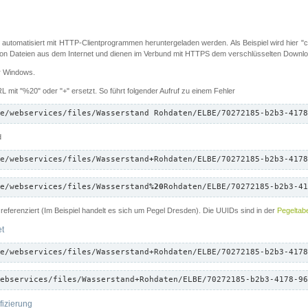
 automatisiert mit HTTP-Clientprogrammen heruntergeladen werden. Als Beispiel wird hier "cu
 Dateien aus dem Internet und dienen im Verbund mit HTTPS dem verschlüsselten Down
ür Windows.
 mit "%20" oder "+" ersetzt. So führt folgender Aufruf zu einem Fehler
e/webservices/files/Wasserstand Rohdaten/ELBE/70272185-b2b3-4178
d
e/webservices/files/Wasserstand
+
Rohdaten/ELBE/70272185-b2b3-4178
e/webservices/files/Wasserstand
%20
Rohdaten/ELBE/70272185-b2b3-41
referenziert (Im Beispiel handelt es sich um Pegel Dresden). Die UUIDs sind in der
Pegeltabe
et
e/webservices/files/Wasserstand+Rohdaten/ELBE/70272185-b2b3-4178
ebservices/files/Wasserstand+Rohdaten/ELBE/70272185-b2b3-4178-96
fizierung