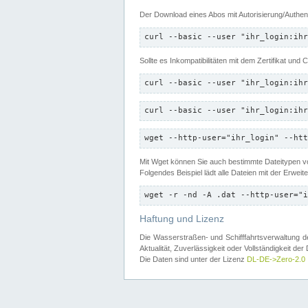
Der Download eines Abos mit Autorisierung/Authent
curl --basic --user "ihr_login:ihr
Sollte es Inkompatibilitäten mit dem Zertifikat und
curl --basic --user "ihr_login:ihr
curl --basic --user "ihr_login:ihr
wget --http-user="ihr_login" --htt
Mit Wget können Sie auch bestimmte Dateitypen
Folgendes Beispiel lädt alle Dateien mit der Erwei
wget -r -nd -A .dat --http-user="i
Haftung und Lizenz
Die Wasserstraßen- und Schifffahrtsverwaltung des
Aktualität, Zuverlässigkeit oder Vollständigkeit d
Die Daten sind unter der Lizenz
DL-DE->Zero-2.0