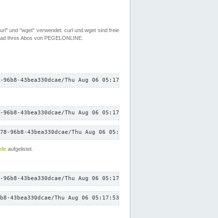
rl" und "wget" verwendet. curl und wget sind freie
load Ihres Abos von PEGELONLINE.
-96b8-43bea330dcae/Thu Aug 06 05:17:53 CEST 2026/down.txt"
-96b8-43bea330dcae/Thu Aug 06 05:17:53 CEST 2026/down.txt"
78-96b8-43bea330dcae/Thu Aug 06 05:17:53 CEST 2026/down.txt"
lle
aufgelistet.
-96b8-43bea330dcae/Thu Aug 06 05:17:53 CEST 2026/down.txt"
b8-43bea330dcae/Thu Aug 06 05:17:53 CEST 2026/down.txt"