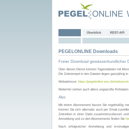
Überblick
REST-API
PEGELONLINE Downloads
Freier Download gewässerkundlicher 
Über diesen Dienst können Tagesdateien mit Mes
Die Zeitstempel in den Dateien liegen ganzjährig in
Webadresse:
https://pegelonline.wsv.de/webservic
Weiterhin stehen auch ältere ungeprüfte Rohdate
Abo
Mit einem Abonnement fassen Sie regelmäßig meh
können Sie sich alternativ auch per Email zustel
Zeitreihen in einer Datei zusammenzufassen und 
Anmeldung und zu den Abonnements finden Sie
hi
Nach erfolgreicher Anmeldung und erstmal