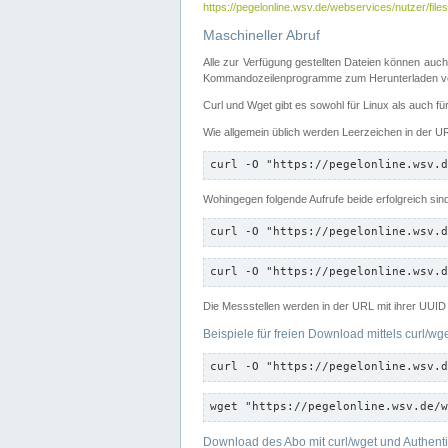
https://pegelonline.wsv.de/webservices/nutzer/files
Maschineller Abruf
Alle zur Verfügung gestellten Dateien können auch
Kommandozeilenprogramme zum Herunterladen von
Curl und Wget gibt es sowohl für Linux als auch f
Wie allgemein üblich werden Leerzeichen in der URL
curl -O "https://pegelonline.wsv.d
Wohingegen folgende Aufrufe beide erfolgreich sin
curl -O "https://pegelonline.wsv.d
curl -O "https://pegelonline.wsv.d
Die Messstellen werden in der URL mit ihrer UUID 
Beispiele für freien Download mittels curl/wg
curl -O "https://pegelonline.wsv.d
wget "https://pegelonline.wsv.de/w
Download des Abo mit curl/wget und Authenti