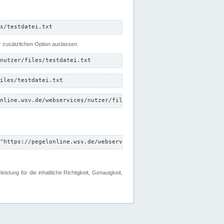
s/testdatei.txt
er zusätzlichen Option auslassen.
nutzer/files/testdatei.txt
iles/testdatei.txt
nline.wsv.de/webservices/nutzer/files/testdatei.txt"
"https://pegelonline.wsv.de/webservices/nutzer/files"
tung für die inhaltliche Richtigkeit, Genauigkeit,