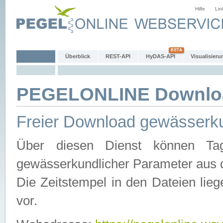
Hilfe
Lin
Überblick
REST-API
HyDAS-API
Visualisieru
PEGELONLINE Downlo
Freier Download gewässerku
Über diesen Dienst können Tag
gewässerkundlicher Parameter aus 
Die Zeitstempel in den Dateien lieg
vor.