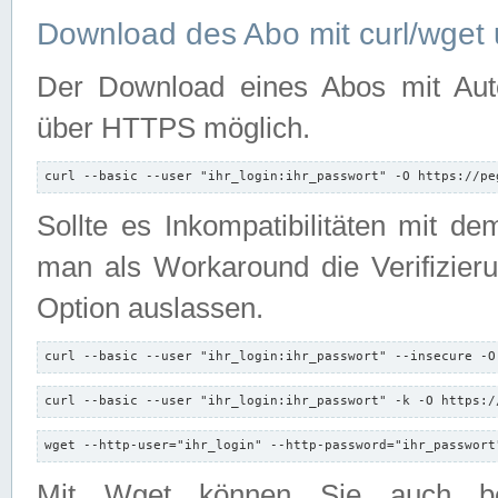
Download des Abo mit curl/wget 
Der Download eines Abos mit Autori
über HTTPS möglich.
curl --basic --user "ihr_login:ihr_passwort" -O https://pe
Sollte es Inkompatibilitäten mit d
man als Workaround die Verifizierun
Option auslassen.
curl --basic --user "ihr_login:ihr_passwort" --insecure -O
curl --basic --user "ihr_login:ihr_passwort" -k -O https:/
wget --http-user="ihr_login" --http-password="ihr_passwort
Mit Wget können Sie auch b