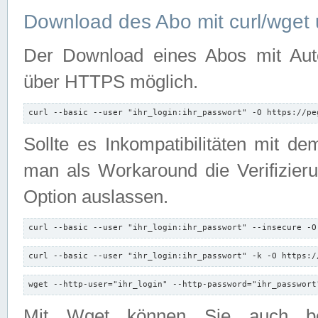
Download des Abo mit curl/wget 
Der Download eines Abos mit Autori
über HTTPS möglich.
curl --basic --user "ihr_login:ihr_passwort" -O https://pe
Sollte es Inkompatibilitäten mit d
man als Workaround die Verifizierun
Option auslassen.
curl --basic --user "ihr_login:ihr_passwort" --insecure -O
curl --basic --user "ihr_login:ihr_passwort" -k -O https:/
wget --http-user="ihr_login" --http-password="ihr_passwort
Mit Wget können Sie auch b