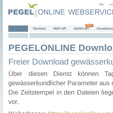
Hilfe
Lin
Überblick
REST-API
HyDAS-API
Visualisieru
PEGELONLINE Downlo
Freier Download gewässerku
Über diesen Dienst können Tag
gewässerkundlicher Parameter aus 
Die Zeitstempel in den Dateien lieg
vor.